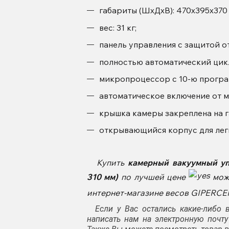
габариты (ШхДхВ): 470х395х370
вес: 31 кг;
панель управления с защитой от
полностью автоматический цик
микропроцессор с 10-ю програ
автоматическое включение от м
крышка камеры закреплена на г
открывающийся корпус для лег
Купить
камерный вакуумный у
310 мм)
по лучшей цене
можн
интернет-магазине весов GIPERC
Если у Вас остались какие-либо в
написать нам на электронную почту