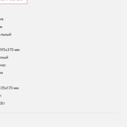
ия
мм
ольный
395х370 мм
рный
час
мм
335х170 мм
h
кВт