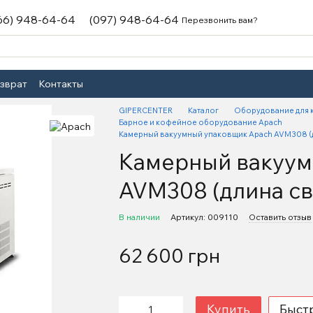
66) 948-64-64
(097) 948-64-64
Перезвонить вам?
озврат
Контакты
GIPERCENTER
Каталог
Оборудование для 
Барное и кофейное оборудование Apach
Камерный вакуумный упаковщик Apach AVM308 (д
Камерный вакуум
AVM308 (длина св
В наличии
Артикул: 009110
Оставить отзыв
62 600 грн
Купить
Быст