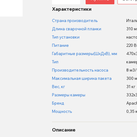
Характеристики
Страна производитель
Итал
Длина сварочной планки
310 
Тип установки
наст
Питание
220 В
Габаритные размеры(ШхДхВ), мм
470х
Тип
каме
Производительность насоса
8 м3/
Максимальная ширина пакета
300 
Вес, кг
31 кг
Размеры камеры
332х
Бренд
Apac
Мощность
0,35 
Описание