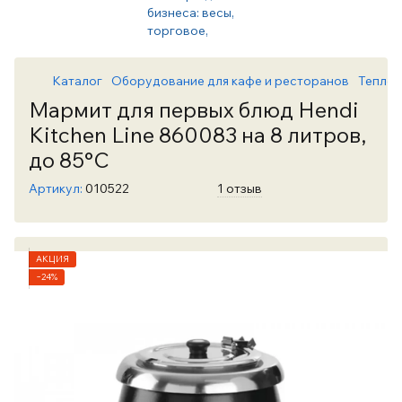
Каталог
Оборудование для кафе и ресторанов
Теплов
Мармит для первых блюд Hendi
Kitchen Line 860083 на 8 литров,
до 85°C
Артикул:
010522
1 отзыв
АКЦИЯ
−24%