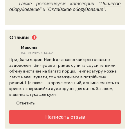
Также рекомендуем категории "
Пищевое
оборудование
" и "
Складское оборудование
".
Отзывы
1
Максим
04.09.2025 в 14:42
Придбали марміт Hendi для нашої кав’ярні і реально
задоволені. Він чудово тримає супи та соуси теплими,
об’єму вистачає на багато порцій. Температуру можна
легко налаштувати, тож завжди все в потрібному
режимі. Ще плюс — корпус стильний, а знімна ємність та
кришка з нержавійки дуже зручні для миття. Загалом,
відмінна штука для кухні.
Ответить
Написать отзыв