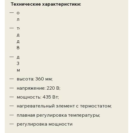
Технические характеристики:
объем: 8
л.
температурный
диапазон:
до
85°C;
диаметр:
340
мм;
высота: 360 мм;
напряжение: 220 В;
мощность: 435 Вт;
нагревательный элемент с термостатом;
плавная регулировка температуры;
регулировка мощности