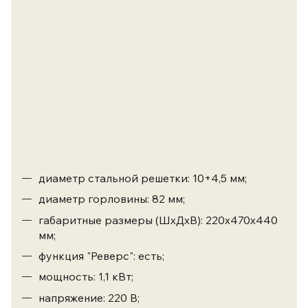
решетка
с
более
крупными
отверстиями,
двухсторонний
нож,
решетка
с
мелкими
отверстиями;
диаметр стальной решетки:
10+4,5 мм;
диаметр горловины: 82 мм;
габаритные размеры (ШхДхВ): 220х470х440
мм;
функция "Реверс": есть;
мощность: 1,1 кВт;
напряжение: 220 В;