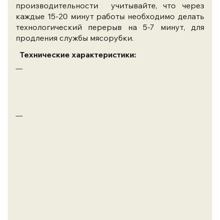
производительности учитывайте, что через
каждые 15-20 минут работы необходимо делать
технологический перерыв на 5-7 минут, для
продления службы мясорубки.
Технические характеристики:
производительность:
300
кг/
час;
режущий
узел: полный
унгер
(Total
unger):
неподвижная
подрезная
решетка,
двухсторонний
нож,