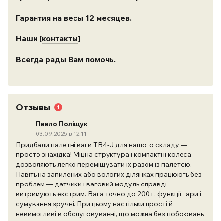
Гарантия на весы 12 месяцев.
Наши [
контакты
]
Всегда рады Вам помочь.
Отзывы
1
Павло Поліщук
03.09.2025 в 12:11
Придбали палетні ваги TB4-U для нашого складу —
просто знахідка! Міцна структура і компактні колеса
дозволяють легко переміщувати їх разом із палетою.
Навіть на запилених або вологих ділянках працюють без
проблем — датчики і ваговий модуль справді
витримують екстрим. Вага точно до 200 г, функції тари і
сумування зручні. При цьому настільки прості й
невимогливі в обслуговуванні, що можна без побоювань