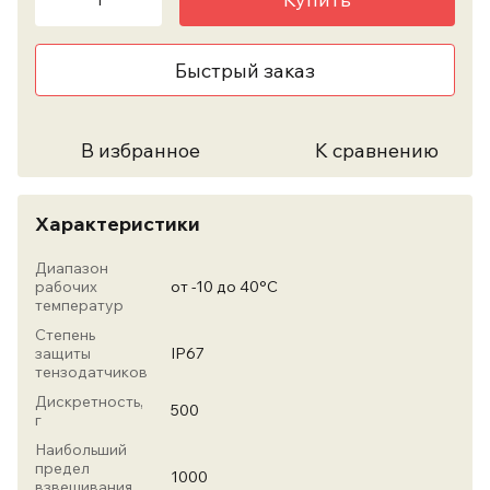
Быстрый заказ
В избранное
К сравнению
Характеристики
Диапазон
рабочих
от -10 до 40°С
температур
Степень
защиты
IP67
тензодатчиков
Дискретность,
500
г
Наибольший
предел
1000
взвешивания,