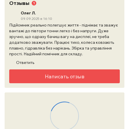
Отзывы
1
Олег Л.
09.09.2025 в 16:10
Підйомник реально полегшує життя - піднімає та зважує
вантажі до півтори тонни легко і без напруги. Дуже
зручно, що одразу бачиш вагу на дисплеї, не треба
додатково зважувати. Працює тихо, колеса ковзають
плавно, гідравліка без нарікань. Збірка та управління
прості. Надійний помічник для складу.
Ответить
Написать отзыв