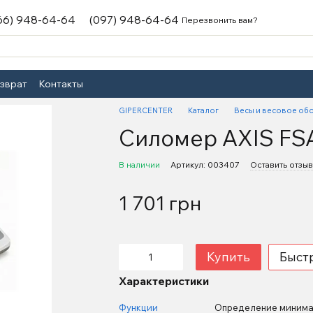
66) 948-64-64
(097) 948-64-64
Перезвонить вам?
озврат
Контакты
GIPERCENTER
Каталог
Весы и весовое об
Силомер АXIS FSA
В наличии
Артикул: 003407
Оставить отзыв
1 701 грн
Купить
Быст
Характеристики
Функции
Определение минимал