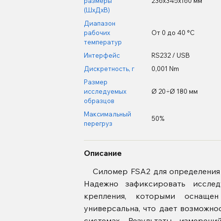
размеры
236х345х160 мм
(ШхДхВ)
Диапазон
рабочих
От 0 до 40 °С
температур
Интерфейс
RS232 / USB
Дискретность, г
0,001 Nm
Размер
исследуемых
Ø 20÷Ø 180 мм
образцов
Максимальный
50%
перегруз
Описание
Силомер FSA2 для определения м
Надежно зафиксировать иссле
крепления, которыми оснащен
универсальна, что дает возможно
системах. Результаты измерен