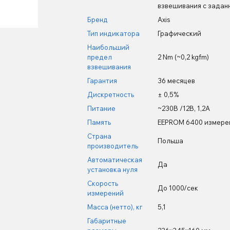
взвешивания с заданн
Бренд
Axis
Тип индикатора
Графический
Наибольший
предел
2 Nm (~0,2 kgfm)
взвешивания
Гарантия
36 месяцев
Дискретность
± 0,5%
Питание
~230В /12В, 1,2А
Память
EEPROM 6400 измере
Страна
Польша
производитель
Автоматическая
Да
установка нуля
Скорость
До 1000/сек
измерений
Масса (нетто), кг
5,1
Габаритные