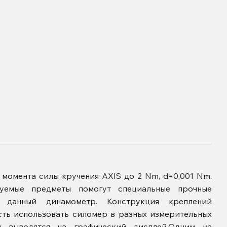
омента силы кручения АXIS до 2 Nm, d=0,001 Nm.
дуемые предметы помогут специальные прочные
 данный динамометр. Конструкция креплений
сть использовать силомер в разных измерительных
ий выводятся на графический дисплей.Одним из