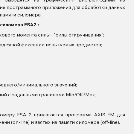
чие программного приложения для обработки данных
 памяти силомера.
 силомера FSA2
:
ового момента силы - "силы откручивания";
надежной фиксации испытуемых предметов;
еднего/минимального значений;
ний с заданными границами Min/OK/Max;
ломеру FSA 2 прилагается программа AXIS FM для
и (on-line) и взятых из памяти силомера (off-line).