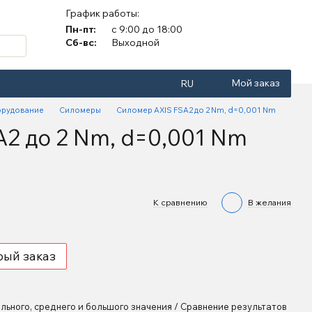
График работы:
Пн-пт:
с 9:00 до 18:00
Сб-вс:
Выходной
Мой заказ
RU
орудование
Силомеры
Силомер АXIS FSA2 до 2 Nm, d=0,001 Nm
2 до 2 Nm, d=0,001 Nm
К сравнению
В желания
рый заказ
ьного, среднего и большого значения / Сравнение результатов