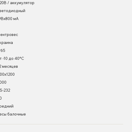
20В / аккумулятор
ветодиодный
9Вх800 мА
ентровес
краина
P65
т -10 до 40°С
2 месяцев
00х1200
000
S-232
0
редний
есы балочные