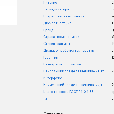
Питание
2
Тип индикатора
с
Потребляемая мощность
-
Дискретность, кг
1
Бренд
Ц
Страна производитель
У
Степень защиты
I
Диапазон рабочих температур
о
Гарантия
1
Размер платформы, мм
8
Наибольший предел взвешивания, кг
2
Интерфейс
R
Наименьший предел взвешивания, кг
2
Класс точности ГОСТ 24104-88
с
Тип
в
Описание