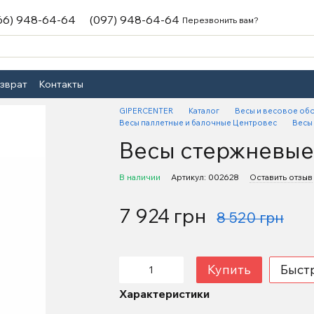
66) 948-64-64
(097) 948-64-64
Перезвонить вам?
озврат
Контакты
GIPERCENTER
Каталог
Весы и весовое об
Весы паллетные и балочные Центровес
Весы
Весы стержневые
В наличии
Артикул: 002628
Оставить отзыв
7 924 грн
8 520 грн
Купить
Быст
Характеристики