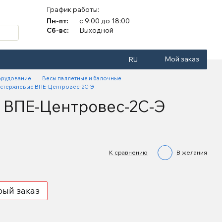
График работы:
Пн-пт:
с 9:00 до 18:00
Сб-вс:
Выходной
Мой заказ
RU
орудование
Весы паллетные и балочные
 стержневые ВПЕ-Центровес-2С-Э
 ВПЕ-Центровес-2С-Э
К сравнению
В желания
рый заказ