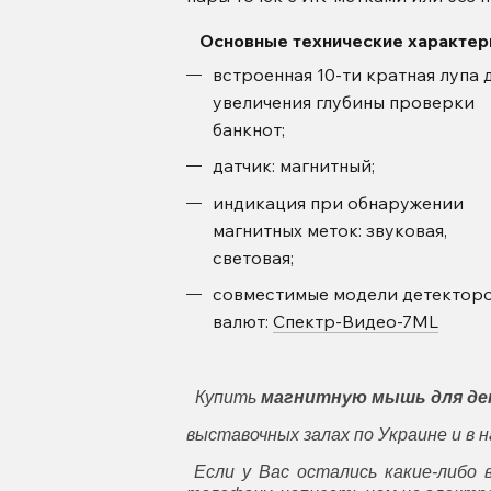
Основные технические ха
встроенная 10-ти кратная лупа 
увеличения глубины проверки
банкнот;
датчик: магнитный;
индикация при обнаружении
магнитных меток: звуковая,
световая;
совместимые модели детектор
валют:
Спектр-Видео-7ML
Купить
магнитную мышь для д
выставочных залах по Украине и 
Если у Вас остались какие-либо 