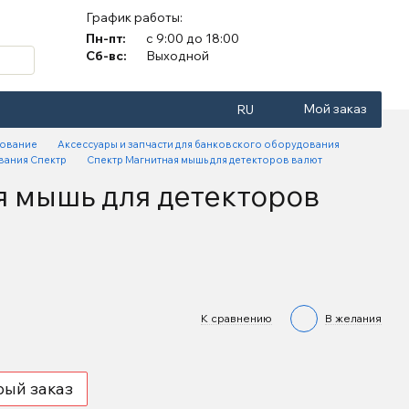
График работы:
Пн-пт:
с 9:00 до 18:00
Сб-вс:
Выходной
Мой заказ
RU
дование
Аксессуары и запчасти для банковского оборудования
вания Спектр
Спектр Магнитная мышь для детекторов валют
я мышь для детекторов
К сравнению
В желания
рый заказ