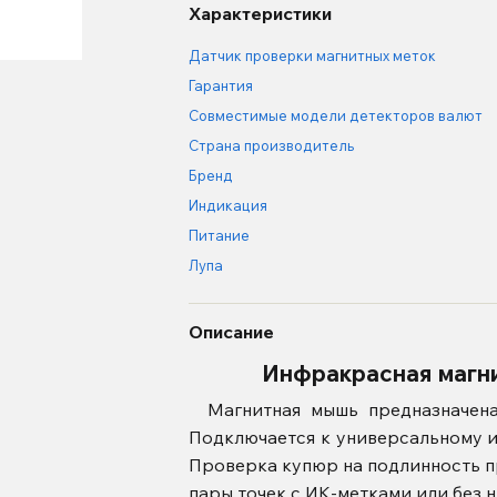
Характеристики
Датчик проверки магнитных меток
Гарантия
Совместимые модели детекторов валют
Страна производитель
Бренд
Индикация
Питание
Лупа
Описание
Инфракрасная магни
Магнитная мышь предназначена 
Подключается к универсальному 
Проверка купюр на подлинность п
пары точек с ИК-метками или без н