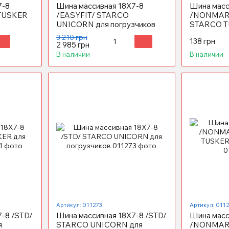
7-8
Шина массивная 18X7-8
Шина масс
 TUSKER
/EASYFIT/ STARCO
/NONMARK
UNICORN для погрузчиков
STARCO T
погрузчик
3 210 грн
138 грн
2 985 грн
В наличии
В наличии
Артикул: 011273
Артикул: 011
-8 /STD/
Шина массивная 18X7-8 /STD/
Шина масс
я
STARCO UNICORN для
/NONMAR