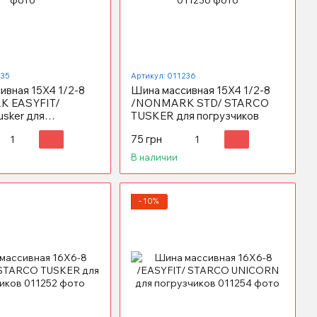
235
Артикул: 011236
ивная 15X4 1/2-8
Шина массивная 15X4 1/2-8
 EASYFIT/
/NONMARK STD/ STARCO
sker для
TUSKER для погрузчиков
ов
75 грн
В наличии
−10%