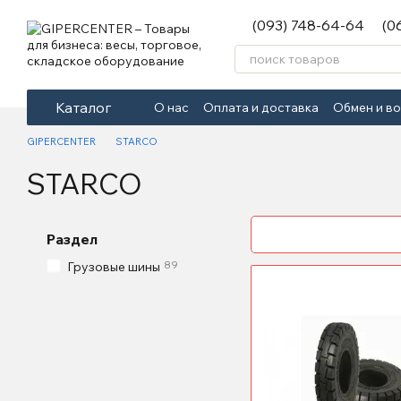
Перейти к основному контенту
(093) 748-64-64
(0
Каталог
О нас
Оплата и доставка
Обмен и в
GIPERCENTER
STARCO
STARCO
Раздел
89
Грузовые шины