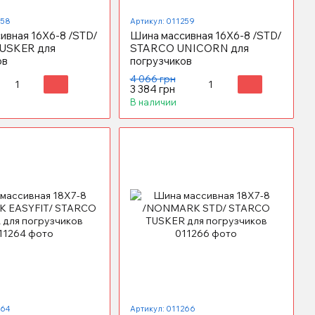
258
Артикул: 011259
ивная 16X6-8 /STD/
Шина массивная 16X6-8 /STD/
USKER для
STARCO UNICORN для
ов
погрузчиков
4 066 грн
3 384 грн
В наличии
264
Артикул: 011266