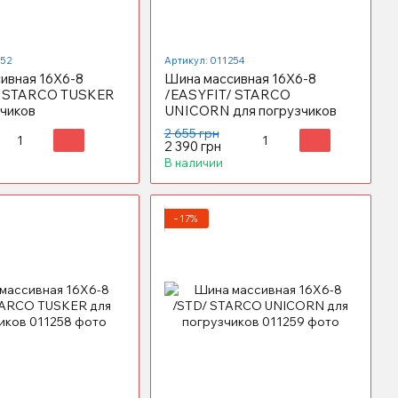
252
Артикул: 011254
ивная 16X6-8
Шина массивная 16X6-8
/ STARCO TUSKER
/EASYFIT/ STARCO
зчиков
UNICORN для погрузчиков
2 655 грн
2 390 грн
В наличии
−17%