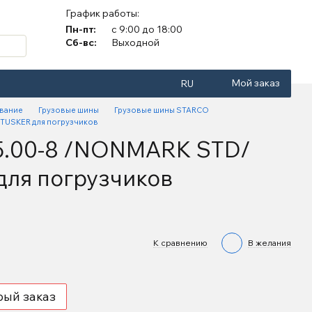
График работы:
Пн-пт:
с 9:00 до 18:00
Сб-вс:
Выходной
Мой заказ
RU
вание
Грузовые шины
Грузовые шины STARCO
TUSKER для погрузчиков
5.00-8 /NONMARK STD/
ля погрузчиков
К сравнению
В желания
рый заказ