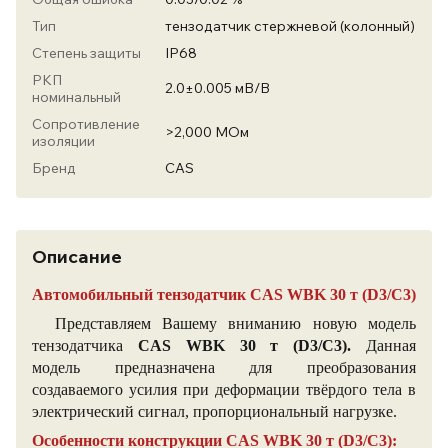
Тип
тензодатчик стержневой (колонный)
Степень защиты
IP68
РКП
2.0±0.005 мВ/В
номинальный
Сопротивление
>2,000 МОм
изоляции
Бренд
CAS
Описание
Автомобильный тензодатчик CAS WBK
30 т (D3/С3)
Представляем Вашему вниманию новую модель
тензодатчика
CAS WBK
30 т (D3/С3).
Д
анная
модель
предназначена для преобразования
создаваемого усилия при деформации твёрдого тела в
электрический сигнал, пропорциональный нагрузке.
Особенности конструкции
CAS
WBK
30 т (D3/С3)
: