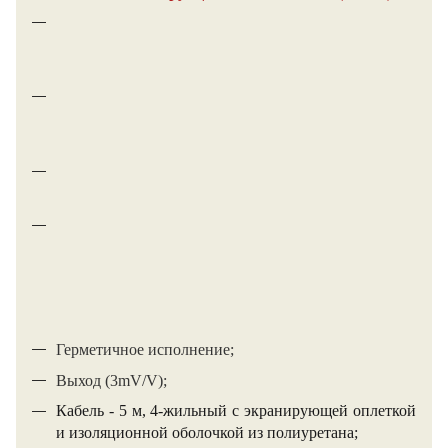
Класс
защиты
IP68;
Только
на
сжатие;
Низкопрофильный
дизайн;
Высокая
стойкость
к
внешнему
воздействию;
Герметичное исполнение;
Выход (3mV/V);
Кабель - 5 м, 4-жильный с экранирующей оплеткой
и изоляционной оболочкой из полиуретана;