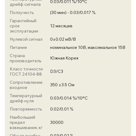
0.03/0.011 %/10°C
дрейф сигнала
Ползучесть
(30 мин) - 0.03/0.017 %
Гарантийный
срок
12 месяцев
эксплуатации
Нулевой сигнал
0±0.02 мВ/В
Питание
номинальное 10В, максимальное 15В
Страна
Южная Корея
производитель
Класс точности
D3/С3
ГОСТ 24104-88
Сопротивление
350 ±3.5 Ом
входное
Температурный
0.03/0.014 %/10°C
дрейф нуля
Повторяемость
0.02/0.01 %
Наибольший
предел
30000
взвешивания, кг
Общая ошибка
0.03/0.02 %