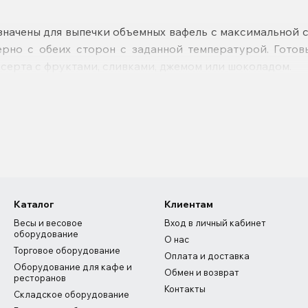
начены для выпечки объемных вафель с максимальной 
рно с обеих сторон с заданной температурой. Готов
десерта с фруктами, сливками, джемом или шоколадом.
Каталог
Клиентам
Весы и весовое
Вход в личный кабинет
оборудование
О нас
Торговое оборудование
Оплата и доставка
Оборудование для кафе и
Обмен и возврат
ресторанов
Контакты
Складское оборудование