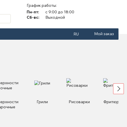
График работы:
Пн-пт:
с 9:00 до 18:00
Сб-вс:
Выходной
Мой заказ
RU
ерхности
Грили
Рисоварки
Фритюрниц
арочные