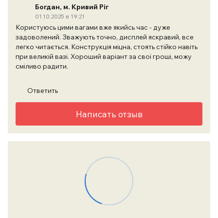
Богдан, м. Кривий Ріг
01.10.2025 в 19:21
Користуюсь цими вагами вже якийсь час - дуже
задоволений. Зважують точно, дисплей яскравий, все
легко читається. Конструкція міцна, стоять стійко навіть
при великій вазі. Хороший варіант за свої гроші, можу
сміливо радити.
Ответить
Написать отзыв