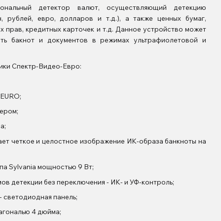
иональный детектор валют, осуществляющий детекцию
, рублей, евро, долларов и т.д.), а также ценных бумаг,
их прав, кредитных карточек и т.д. Данное устройство может
сть бакнот и документов в режимах ультрафиолетовой и
теристики Спектр-Видео-Евро:
 EURO;
еером;
а;
ает четкое и целостное изображение ИК-образа банкноты на
па Sylvania мощностью 9 Вт;
в детекции без переключения - ИК- и УФ-контроль;
- светодиодная панель;
агональю 4 дюйма;