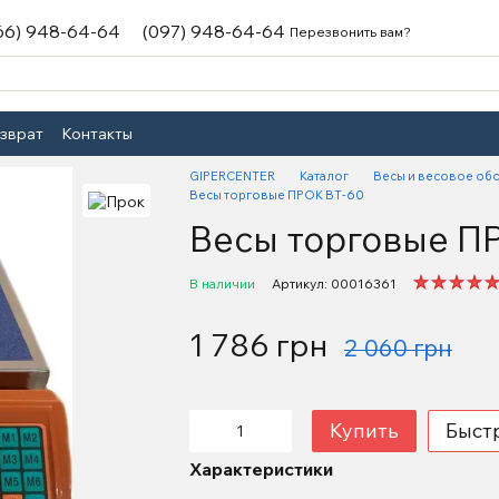
66) 948-64-64
(097) 948-64-64
Перезвонить вам?
озврат
Контакты
GIPERCENTER
Каталог
Весы и весовое об
Весы торговые ПРОК ВТ-60
Весы торговые П
В наличии
Артикул: 00016361
1 786 грн
2 060 грн
Купить
Быст
Характеристики