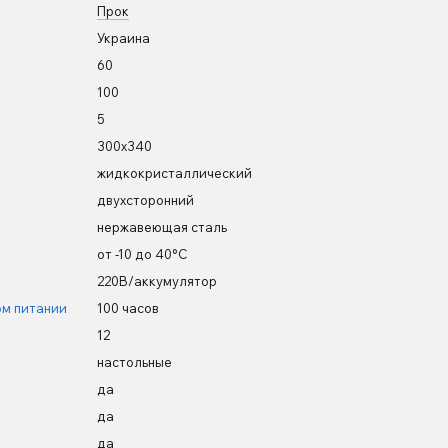
Прок
Украина
60
100
5
300х340
жидкокристаллический
двухсторонний
нержавеющая сталь
от -10 до 40°С
220В/аккумулятор
ом питании
100 часов
12
настольные
да
да
да