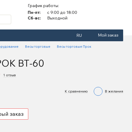
График работы:
Пн-пт:
с 9:00 до 18:00
Сб-вс:
Выходной
Мой заказ
RU
орудование
Весы торговые
Весы торговые Прок
РОК ВТ-60
1 отзыв
К сравнению
В желания
рый заказ