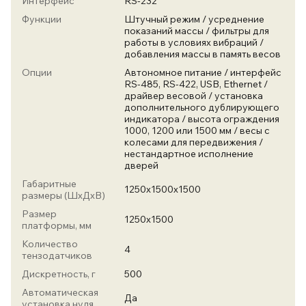
Интерфейс
RS-232
Функции
Штучный режим / усреднение
показаний массы / фильтры для
работы в условиях вибраций /
добавления массы в память весов
Опции
Автономное питание / интерфейс
RS-485, RS-422, USB, Ethernet /
драйвер весовой / установка
дополнительного дублирующего
индикатора / высота ограждения
1000, 1200 или 1500 мм / весы с
колесами для передвижения /
нестандартное исполнение
дверей
Габаритные
1250х1500х1500
размеры (ШхДхВ)
Размер
1250х1500
платформы, мм
Количество
4
тензодатчиков
Дискретность, г
500
Автоматическая
Да
установка нуля