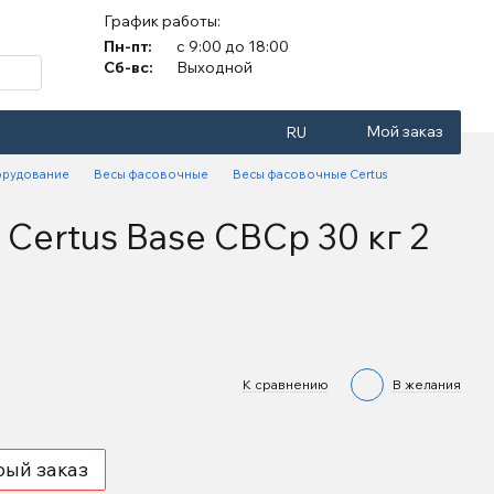
График работы:
Пн-пт:
с 9:00 до 18:00
Сб-вс:
Выходной
Мой заказ
RU
орудование
Весы фасовочные
Весы фасовочные Certus
Certus Base СВСр 30 кг 2
К сравнению
В желания
рый заказ