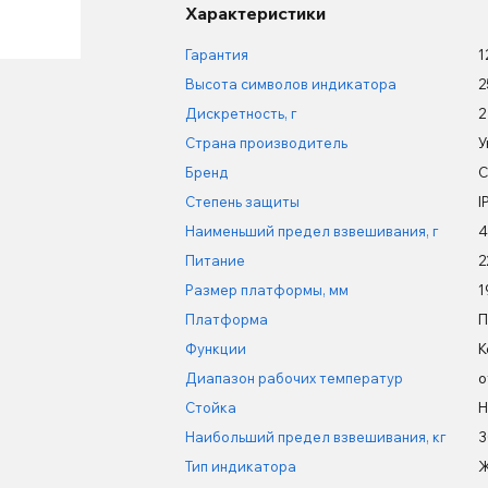
Характеристики
Гарантия
1
Высота символов индикатора
2
Дискретность, г
2
Страна производитель
У
Бренд
C
Степень защиты
I
Наименьший предел взвешивания, г
4
Питание
2
Размер платформы, мм
1
Платформа
П
Функции
К
Диапазон рабочих температур
о
Стойка
Н
Наибольший предел взвешивания, кг
3
Тип индикатора
Ж