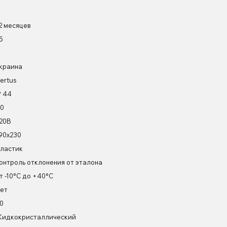
2 месяцев
5
краина
ertus
P 44
0
20В
90х230
ластик
онтроль отклонения от эталона
т -10°С до +40°С
ет
0
идкокристаллический