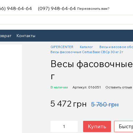
66) 948-64-64
(097) 948-64-64
Перезвонить вам?
озврат
Контакты
GIPERCENTER
Каталог
Весы и весовое об
Весы фасовочные Certus Base СВСр 30 кг 2 г
Весы фасовочные 
г
В наличии
Артикул: 016051
Оставить отзыв
5 472 грн
5 760 грн
Купить
Быст