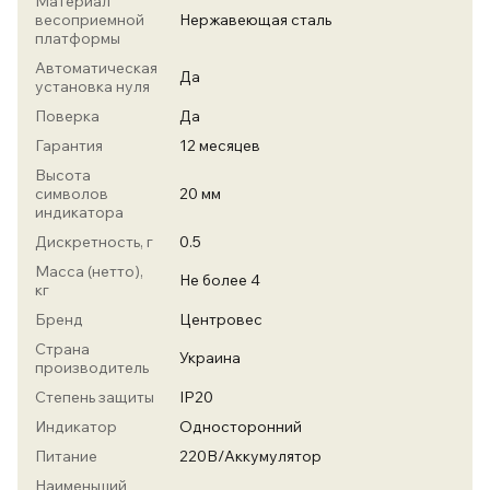
Материал
весоприемной
Нержавеющая сталь
платформы
Автоматическая
Да
установка нуля
Поверка
Да
Гарантия
12 месяцев
Высота
символов
20 мм
индикатора
Дискретность, г
0.5
Масса (нетто),
Не более 4
кг
Бренд
Центровес
Страна
Украина
производитель
Степень защиты
IP20
Индикатор
Односторонний
Питание
220В/Аккумулятор
Наименьший