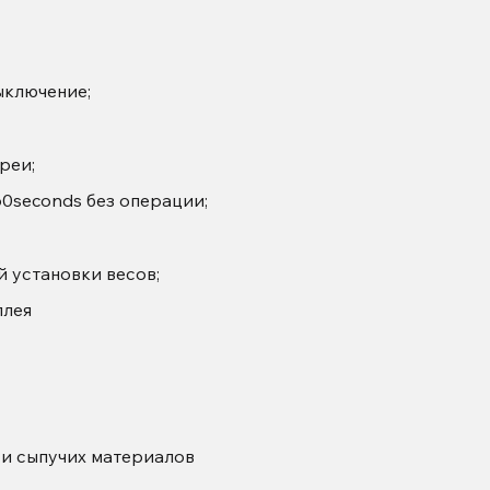
ыключение;
реи;
0seconds без операции;
 установки весов;
плея
 и сыпучих материалов