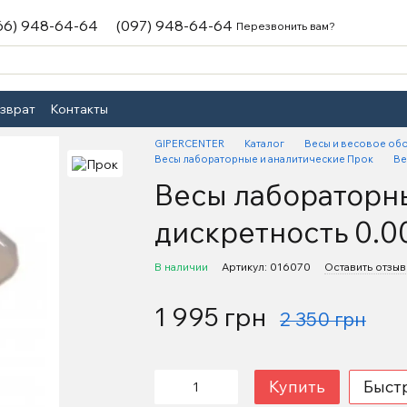
66) 948-64-64
(097) 948-64-64
Перезвонить вам?
озврат
Контакты
GIPERCENTER
Каталог
Весы и весовое об
Весы лабораторные и аналитические Прок
Ве
Весы лабораторны
дискретность 0.00
В наличии
Артикул: 016070
Оставить отзыв
1 995 грн
2 350 грн
Купить
Быст