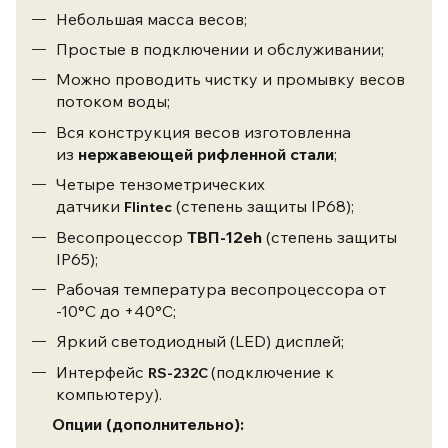
​Небольшая масса весов;
​Простые в подключении и обслуживании;
​Можно проводить чистку и промывку весов
потоком воды;
Вся конструкция весов изготовленна
из
нержавеющей рифленной стали
;
Четыре тензометрических
датчики
(степень защиты IP68);
Flintec
Весопроцессор
ТВП-12еh
(степень защиты
IP65);
Рабочая температура весопроцессора от
-10°С до +40°С;
Яркий светодиодный (LED) дисплей;
Интерфейс
(подключение к
RS-232C
компьютеру).
Опции (дополнительно):