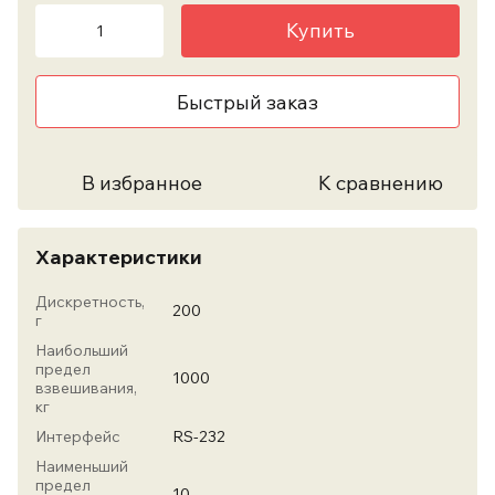
Купить
Быстрый заказ
В избранное
К сравнению
Характеристики
Дискретность,
200
г
Наибольший
предел
1000
взвешивания,
кг
Интерфейс
RS-232
Наименьший
предел
10