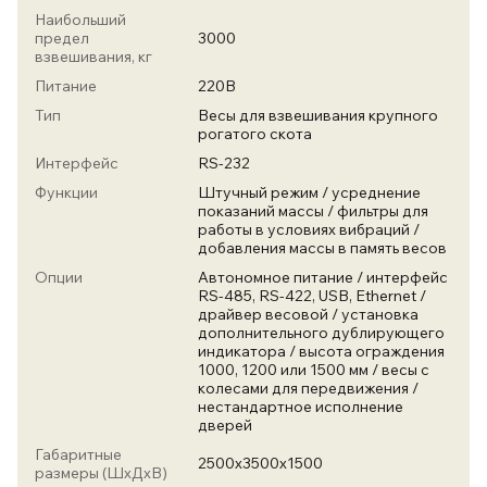
Наибольший
предел
3000
взвешивания, кг
Питание
220В
Тип
Весы для взвешивания крупного
рогатого скота
Интерфейс
RS-232
Функции
Штучный режим / усреднение
показаний массы / фильтры для
работы в условиях вибраций /
добавления массы в память весов
Опции
Автономное питание / интерфейс
RS-485, RS-422, USB, Ethernet /
драйвер весовой / установка
дополнительного дублирующего
индикатора / высота ограждения
1000, 1200 или 1500 мм / весы с
колесами для передвижения /
нестандартное исполнение
дверей
Габаритные
2500х3500х1500
размеры (ШхДхВ)