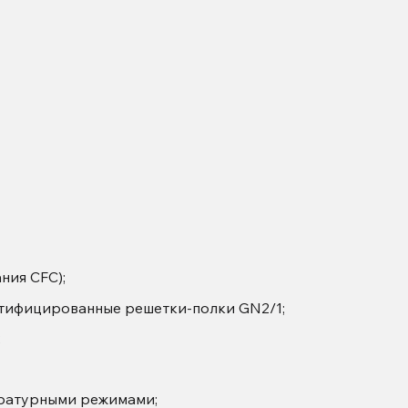
ния CFC);
стифицированные решетки-полки GN2/1;
;
ературными режимами;