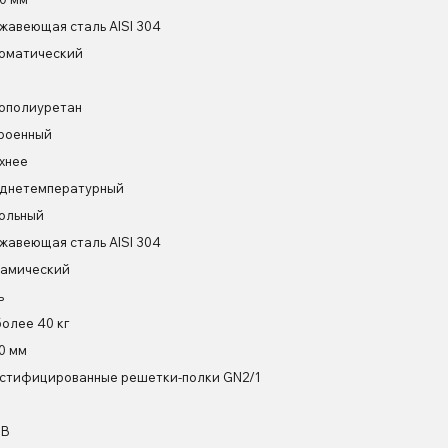
жавеющая сталь AISI 304
оматический
ополиуретан
роенный
хнее
днетемпературный
ольный
жавеющая сталь AISI 304
амический
ь
более 40 кг
0 мм
стифицированные решетки-полки GN2/1
 В