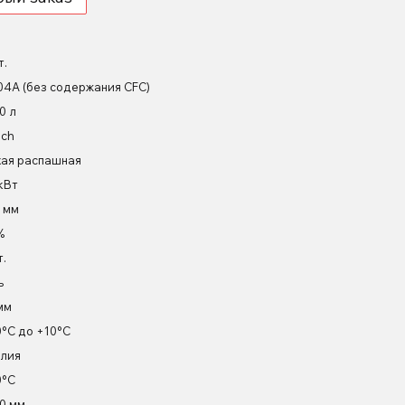
т.
04А (без содержания CFC)
0 л
ch
хая распашная
 кВт
 мм
%
т.
ь
мм
0°С до +10°С
лия
0°С
0 мм