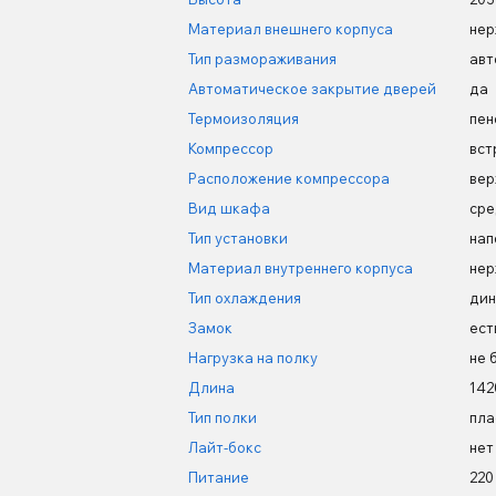
Материал внешнего корпуса
нер
Тип размораживания
авт
Автоматическое закрытие дверей
да
Термоизоляция
пен
Компрессор
вст
Расположение компрессора
вер
Вид шкафа
сре
Тип установки
нап
Материал внутреннего корпуса
нер
Тип охлаждения
дин
Замок
ест
Нагрузка на полку
не 
Длина
142
Тип полки
пла
Лайт-бокс
нет
Питание
220