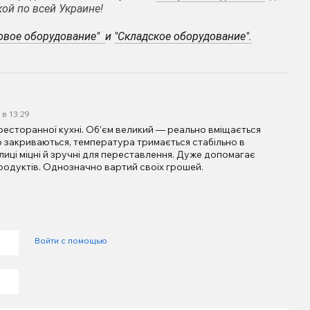
ой по всей Украине!
овое оборудование"
и
"
Складское оборудование"
.
 в 13:29
есторанної кухні. Об’єм великий — реально вміщається
о закриваються, температура тримається стабільно в
лиці міцні й зручні для переставлення. Дуже допомагає
родуктів. Однозначно вартий своїх грошей.
Войти с помощью