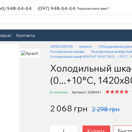
66) 948-64-64
(097) 948-64-64
Перезвонить вам?
озврат
Контакты
GIPERCENTER
Каталог
Оборудование для 
Холодильные шкафы
Холодильные шкафы Ap
Холодильный шкаф APACH F 1400 TN (0...+10°С, 
Холодильный шка
(0...+10°С, 1420х
В наличии
Артикул: 008441
2 068 грн
2 298 грн
Купить
Быст