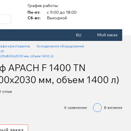
График работы:
Пн-пт:
с 9:00 до 18:00
Сб-вс:
Выходной
Мой заказ
RU
кафе и ресторанов
Холодильное оборудование
ach
1420х800х2030 мм, объем 1400 л)
ф APACH F 1400 TN
800х2030 мм, объем 1400 л)
1 отзыв
К сравнению
В желания
рый заказ