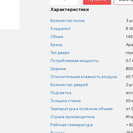
Характеристики
Количество полок
3 ш
Хладагент
R 4
Объем
140
Бренд
Apa
Тип двери
глу
Потребляемая мощность
0.7
Ширина
800
Относительная влажность воздуха
65 
Количество дверей
2 ш
Подсветка
ест
Толщина стенок
60 
Температура в полезном объеме
от 
Страна производитель
Ита
Рабочая температура
+4
Высота
203