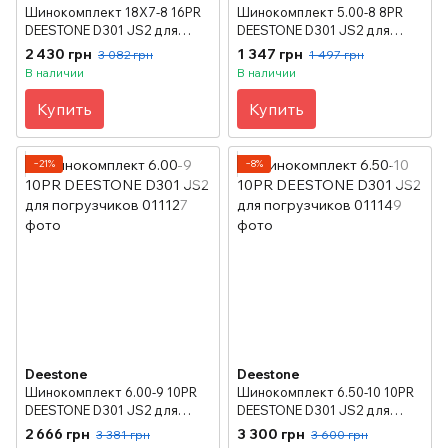
Шинокомплект 18X7-8 16PR
Шинокомплект 5.00-8 8PR
DEESTONE D301 JS2 для
DEESTONE D301 JS2 для
погрузчиков
погрузчиков
2 430 грн
1 347 грн
3 082 грн
1 497 грн
В наличии
В наличии
Купить
Купить
−21%
−8%
Deestone
Deestone
Шинокомплект 6.00-9 10PR
Шинокомплект 6.50-10 10PR
DEESTONE D301 JS2 для
DEESTONE D301 JS2 для
погрузчиков
погрузчиков
2 666 грн
3 300 грн
3 381 грн
3 600 грн