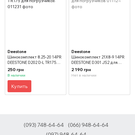
Deestone
Deestone
Шинокомплект 8.25-20 14PR
Шинокомплект 21X8-9 14PR
DEESTONE D202 D-L TR175
DEESTONE D301 JS2 для
для погрузчиков
погрузчиков
250 грн
2 190 грн
В наличии
Нет в наличии
Купить
(093) 748-64-64
(066) 948-64-64
(097) 948-64-64