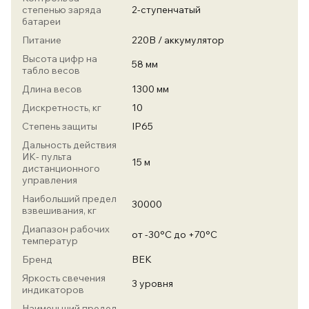
степенью заряда
2-ступенчатый
батареи
Питание
220В / аккумулятор
Высота цифр на
58 мм
табло весов
Длина весов
1300 мм
Дискретность, кг
10
Степень защиты
IP65
Дальность действия
ИК- пульта
15 м
дистанционного
управления
Наибольший предел
30000
взвешивания, кг
Диапазон рабочих
от -30°С до +70°С
температур
Бренд
ВЕК
Яркость свечения
3 уровня
индикаторов
Наименьший предел