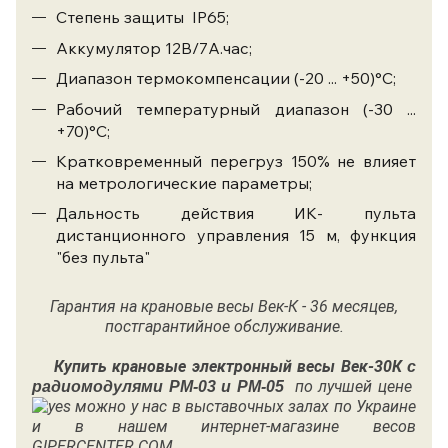
Степень защиты IP65;
Аккумулятор 12В/7А.час;
Диапазон термокомпенсации (-20 ... +50)°C;
Рабочий температурный диапазон (-30 ...
+70)°C;
Кратковременный перегруз 150% не влияет
на метрологические параметры;
Дальность действия ИК- пульта
дистанционного управления 15 м, функция
"без пульта"
Гарантия на крановые весы
Век-К - 36 месяцев,
постгарантийное обслуживание.
Купить крановые электронный весы
Век-30К
с
по лучшей цене
радиомодулями РМ-03 и РМ-05
можно у нас в выставочных залах по Украине
и в нашем интернет-магазине весов
GIPERCENTER.COM.