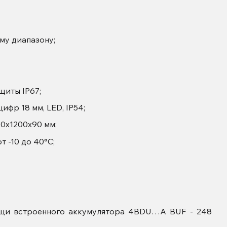
му диапазону;
щиты IP67;
ифр 18 мм, LED, IP54;
40х1200х90 мм;
т -10 до 40°С;
ощи встроенного аккумулятора 4BDU…A BUF - 248