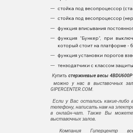
стойка под весопроцессор (станд
стойка под весопроцессор (нерж
функция вписывания постоянного
функция "Бункер", при выклю
который стоит на платформе - б
функция установки порогов взве
тензодатчики с классом защиты 
Купить
стержневые весы 4BDU600Р 
можно у нас в выставочных зала
GIPERCENTER.COM.
Если у Вас остались какие-либо 
телефону, написать нам на элект
в онлайн-чат. Также Вы может
выставочных залов.
Компания Гиперцентр все