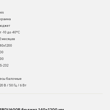
xis
краина
юджет
т -10 до 40°С
2 месяцев
40х1200
00
00
S-232
есы балочные
20 В / 50 Гц / 6 Вт
 4BDU600Р бюджет 140х1200 мм