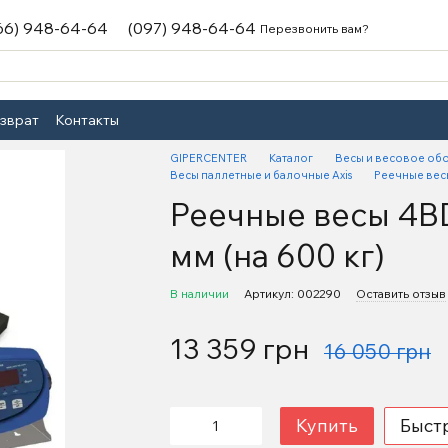
66) 948-64-64
(097) 948-64-64
Перезвонить вам?
озврат
Контакты
GIPERCENTER
Каталог
Весы и весовое об
Весы паллетные и балочные Axis
Реечные вес
Реечные весы 4B
мм (на 600 кг)
В наличии
Артикул: 002290
Оставить отзыв
13 359 грн
16 050 грн
Купить
Быст