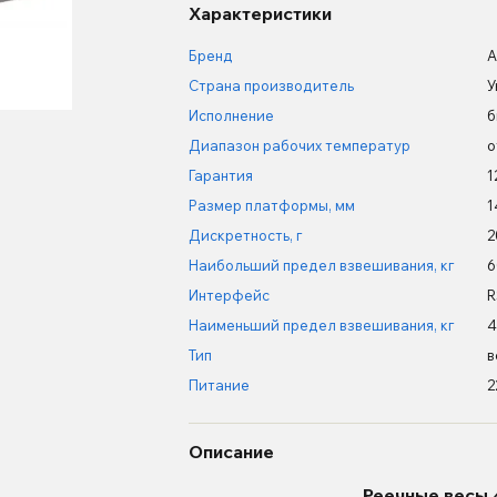
Характеристики
Бренд
A
Страна производитель
У
Исполнение
б
Диапазон рабочих температур
о
Гарантия
1
Размер платформы, мм
1
Дискретность, г
2
Наибольший предел взвешивания, кг
6
Интерфейс
R
Наименьший предел взвешивания, кг
4
Тип
в
Питание
2
Описание
Реечные весы