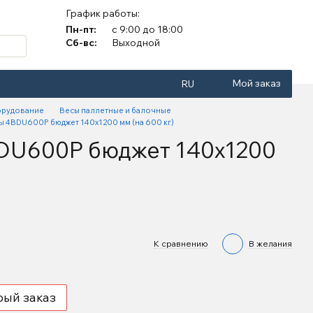
График работы:
Пн-пт:
с 9:00 до 18:00
Сб-вс:
Выходной
Мой заказ
RU
орудование
Весы паллетные и балочные
ы 4BDU600Р бюджет 140х1200 мм (на 600 кг)
DU600Р бюджет 140х1200
К сравнению
В желания
рый заказ