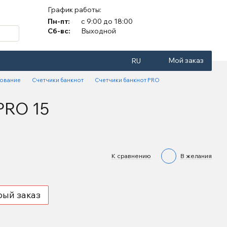
График работы:
Пн-пт:
с 9:00 до 18:00
Сб-вс:
Выходной
Мой заказ
RU
дование
Счетчики банкнот
Счетчики банкнот PRO
PRO 15
К сравнению
В желания
рый заказ