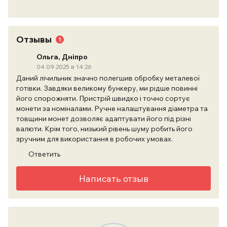
Отзывы
1
Ольга, Дніпро
04.09.2025 в 14:26
Даний лічильник значно полегшив обробку металевої
готівки. Завдяки великому бункеру, ми рідше повинні
його спорожняти. Пристрій швидко і точно сортує
монети за номіналами. Ручне налаштування діаметра та
товщини монет дозволяє адаптувати його під різні
валюти. Крім того, низький рівень шуму робить його
зручним для використання в робочих умовах.
Ответить
Написать отзыв