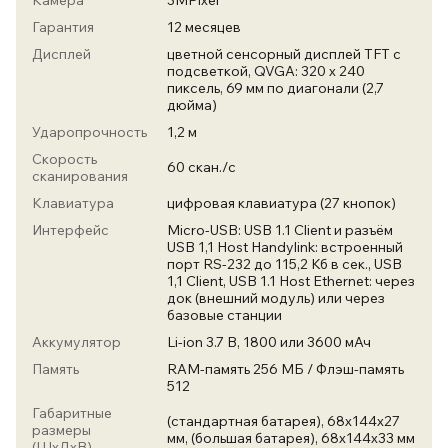
Камера
3MPixel
Гарантия
12 месяцев
Дисплей
цветной сенсорный дисплей TFT с
подсветкой, QVGA: 320 x 240
пиксель, 69 мм по диагонали (2,7
дюйма)
Ударопрочность
1,2 м
Скорость
60 скан./с
сканирования
Клавиатура
цифровая клавиатура (27 кнопок)
Интерфейс
Micro-USB: USB 1.1 Client и разъём
USB 1,1 Host Handylink: встроенный
порт RS-232 до 115,2 Кб в сек., USB
1,1 Client, USB 1.1 Host Ethernet: через
док (внешний модуль) или через
базовые станции
Аккумулятор
Li-ion 3.7 В, 1800 или 3600 мАч
Память
RAM-память 256 МБ / Флэш-память
512
Габаритные
(стандартная батарея), 68х144х27
размеры
мм, (большая батарея), 68х144х33 мм
(ШхДхВ)