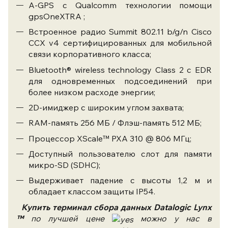
A-GPS с Qualcomm технологии помощи
gpsOneXTRA ;
Встроенное радио Summit 802.11 b/g/n Cisco
CCX v4 сертифицированных для мобильной
связи
корпоративного класса;
Bluetooth® wireless technology Class 2 с EDR
для одновременных подсоединений при
более низком расходе энергии;
2D-имиджер с широким углом захвата;
RAM-память 256 МБ / Флэш-память 512 МБ;
Процессор XScale™ PXA 310 @ 806 МГц;
Доступный пользователю слот для памяти
микро-SD (SDHC);
Выдерживает падение с высоты 1,2 м и
обладает классом защиты IP54.
Купить терминал сбора данных
Datalogic Lynx
™
по лучшей цене
можно у нас в