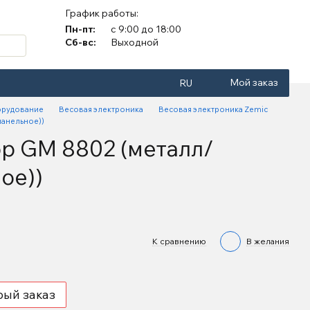
График работы:
Пн-пт:
с 9:00 до 18:00
Сб-вс:
Выходной
Мой заказ
RU
орудование
Весовая электроника
Весовая электроника Zemic
панельное))
р GM 8802 (металл/
ое))
К сравнению
В желания
рый заказ