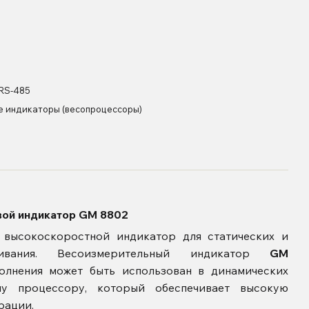
RS-485
е индикаторы (весопроцессоры)
вой индикатор GM 8802
высокоскоростной индикатор для статических и
шивания. Весоизмерительный индикатор
GM
олнения может быть использован в динамических
му процессору, который обеспечивает высокую
рации.