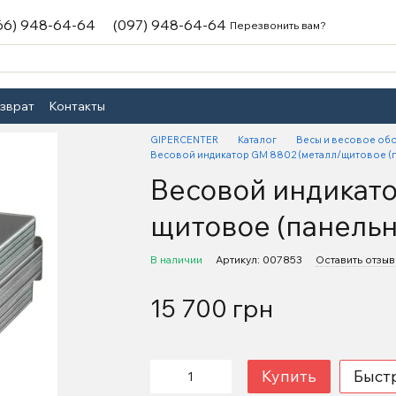
66) 948-64-64
(097) 948-64-64
Перезвонить вам?
озврат
Контакты
GIPERCENTER
Каталог
Весы и весовое об
Весовой индикатор GM 8802 (металл/щитовое (
Весовой индикато
щитовое (панельн
В наличии
Артикул: 007853
Оставить отзыв
15 700 грн
Купить
Быст