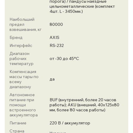
порога) / пандусы наездные
цельнометаллические (комплект
4шт. L - 3450мм.)
Наибольший
предел
80000
взвешивания, кг
Бренд
AXIS
Интерфейс
RS-232
Диапазон
рабочих
от -30 до 45°C
температур
Компенсация
массы тары по
да
всему
диапазону
Автономное
питание при
BUF (внутренний, более 20 часов
помощи
работы); AKU (внешний, 40х125х80
встроенного
мм, более 80 часов работы)
аккумулятора
Питание
220 В / аккумулятор
Страна