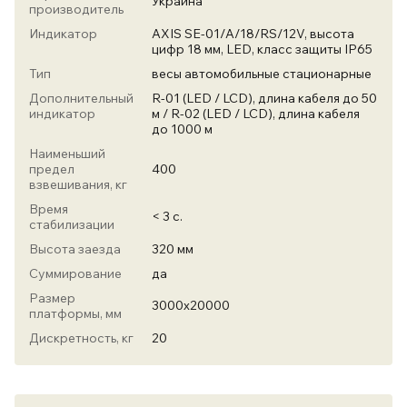
Украина
производитель
Индикатор
AXIS SE-01/А/18/RS/12V, высота
цифр 18 мм, LED, класс защиты IP65
Тип
весы автомобильные стационарные
Дополнительный
R-01 (LED / LCD), длина кабеля до 50
индикатор
м / R-02 (LED / LCD), длина кабеля
до 1000 м
Наименьший
предел
400
взвешивания, кг
Время
< 3 с.
стабилизации
Высота заезда
320 мм
Суммирование
да
Размер
3000х20000
платформы, мм
Дискретность, кг
20