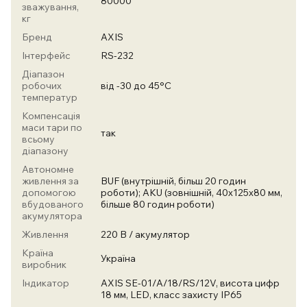
80000
зважування,
кг
Бренд
AXIS
Інтерфейс
RS-232
Діапазон
робочих
від -30 до 45°C
температур
Компенсація
маси тари по
так
всьому
діапазону
Автономне
живлення за
BUF (внутрішній, більш 20 годин
допомогою
роботи); AKU (зовнішній, 40х125х80 мм,
вбудованого
більше 80 годин роботи)
акумулятора
Живлення
220 В / акумулятор
Країна
Україна
виробник
Індикатор
AXIS SE-01/А/18/RS/12V, висота цифр
18 мм, LED, класс захисту IP65