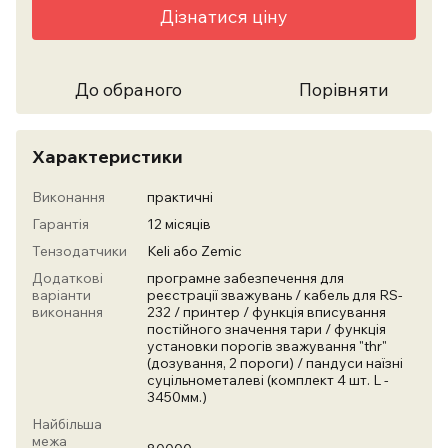
Дізнатися ціну
До обраного
Порівняти
Характеристики
Виконання
практичні
Гарантія
12 місяців
Тензодатчики
Keli або Zemic
Додаткові
програмне забезпечення для
варіанти
реєстрації зважувань / кабель для RS-
виконання
232 / принтер / функція вписування
постійного значення тари / функція
установки порогів зважування "thr"
(дозування, 2 пороги) / пандуси наїзні
суцільнометалеві (комплект 4 шт. L -
3450мм.)
Найбільша
межа