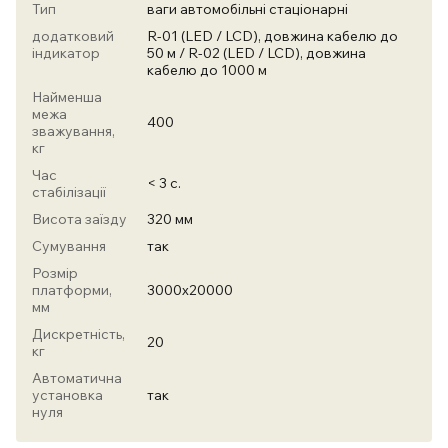
Тип
ваги автомобільні стаціонарні
додатковий
R-01 (LED / LCD), довжина кабелю до
індикатор
50 м / R-02 (LED / LCD), довжина
кабелю до 1000 м
Найменша
межа
400
зважування,
кг
Час
< 3 с.
стабілізації
Висота заїзду
320 мм
Сумування
так
Розмір
платформи,
3000х20000
мм
Дискретність,
20
кг
Автоматична
установка
так
нуля