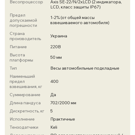
Весопроцессор
Axis SE-22/N/2xLCD (2 индикатора,
LСD, класс защиты IP67)
Предел
1-2% (от общей массы
допускаемой
взвешиваемого автомобиля)
погрешности
Страна
Украина
производитель
Питание
220В
Высота
50 мм
платформы
Тип
Весы автомобильные подкладные
Наименьший
предел
400
взвешивания, кг
Суммирование
Да
Длина пандуса
702/2000 мм
Дискретность, кг
5
Исполнение
Практичные
Тензодатчики
Keli