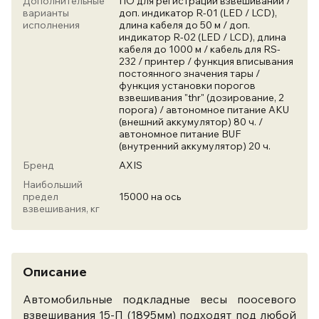
Дополнительные
ПО для регистрации взвешиваний /
варианты
доп. индикатор R-01 (LED / LCD),
исполнения
длина кабеля до 50 м / доп.
индикатор R-02 (LED / LCD), длина
кабеля до 1000 м / кабель для RS-
232 / принтер / функция вписывания
постоянного значения тары /
функция установки порогов
взвешивания "thr" (дозирование, 2
порога) / автономное питание AKU
(внешний аккумулятор) 80 ч. /
автономное питание BUF
(внутренний аккумулятор) 20 ч.
Бренд
AXIS
Наибольший
предел
15000 на ось
взвешивания, кг
Описание
Автомобильные подкладные весы поосевого
взвешивания 15-П (1895мм) подходят под любой