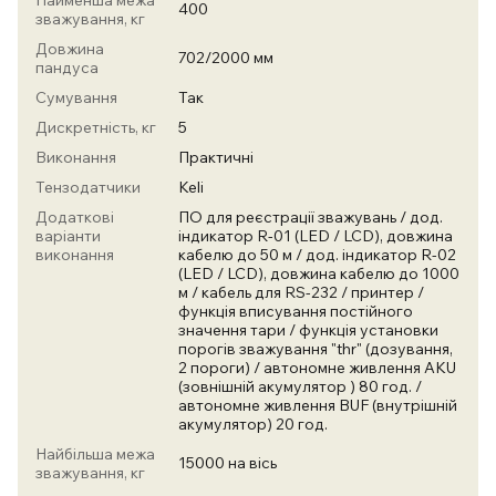
Найменша межа
400
зважування, кг
Довжина
702/2000 мм
пандуса
Сумування
Так
Дискретність, кг
5
Виконання
Практичні
Тензодатчики
Keli
Додаткові
ПО для реєстрації зважувань / дод.
варіанти
індикатор R-01 (LED / LCD), довжина
виконання
кабелю до 50 м / дод. індикатор R-02
(LED / LCD), довжина кабелю до 1000
м / кабель для RS-232 / принтер /
функція вписування постійного
значення тари / функція установки
порогів зважування "thr" (дозування,
2 пороги) / автономне живлення AKU
(зовнішній акумулятор ) 80 год. /
автономне живлення BUF (внутрішній
акумулятор) 20 год.
Найбільша межа
15000 на вісь
зважування, кг