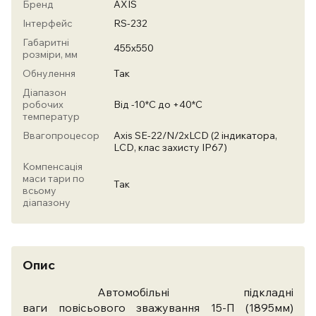
Бренд
AXIS
Інтерфейс
RS-232
Габаритні
455х550
розміри, мм
Обнулення
Так
Діапазон
робочих
Від -10*С до +40*С
температур
Ввагопроцесор
Axis SE-22/N/2xLCD (2 індикатора,
LСD, клас захисту IP67)
Компенсація
маси тари по
Так
всьому
діапазону
Опис
Автомобільні підкладні
ваги
повісьового
зважування 15-П (1895мм)