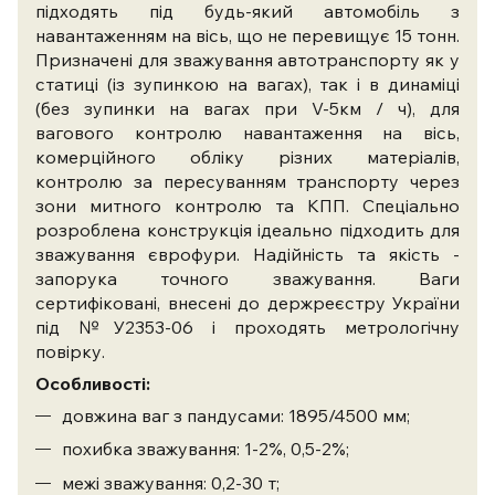
підходять під будь-який автомобіль з
навантаженням на вісь, що не перевищує 15 тонн.
Призначені для зважування автотранспорту як у
статиці (із зупинкою на вагах), так і в динаміці
(без зупинки на вагах при V-5км / ч), для
вагового контролю навантаження на вісь,
комерційного обліку різних матеріалів,
контролю за пересуванням транспорту через
зони митного контролю та КПП. Спеціально
розроблена конструкція ідеально підходить для
зважування єврофури. Надійність та якість -
запорука точного зважування. Ваги
сертифіковані, внесені до держреєстру України
під №У2353-06 і проходять метрологічну
повірку.
Особливості:
довжина ваг з пандусами: 1895/4500 мм;
похибка зважування: 1-2%, 0,5-2%;
межі зважування: 0,2-30 т;