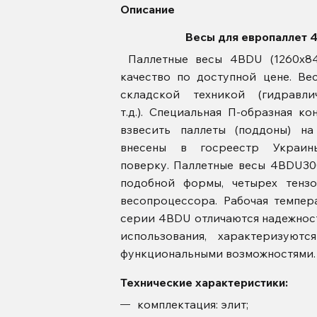
Описание
Весы для европаллет 
Паллетные весы 4BDU (1260x84
качество по доступной цене. Ве
складской техникой (гидравл
т.д.). Специальная П-образная к
взвесить паллеты (поддоны) н
внесены в госреестр Украи
поверку. Паллетные весы 4BDU30
подобной формы, четырех тензо
весопроцессора. Рабочая темпер
серии 4BDU отличаются надежност
использования, характеризуют
функциональными возможностями.
Технические характеристики:
комплектация: элит;