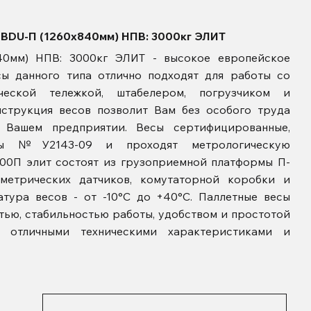
4BDU-П (1260х840мм) НПВ: 3000кг ЭЛИТ
0мм) НПВ: 3000кг ЭЛИТ - высокое европейское
сы данного типа отлично подходят для работы со
ической тележкой, штабелером, погрузчиком и
онструкция весов позволит Вам без особого труда
а Вашем предприятии. Весы сертифицированные,
ны №У2143-09 и проходят метрологическую
00П элит состоят из грузоприемной платформы П-
метрических датчиков, комутаторной коробки и
атура весов - от -10°С до +40°С. Паллетные весы
ью, стабильностью работы, удобством и простотой
ся отличными техническими характеристиками и