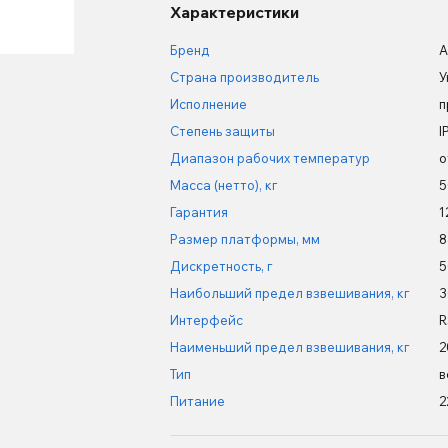
Характеристики
Бренд
A
Страна производитель
У
Исполнение
п
Степень защиты
I
Диапазон рабочих температур
о
Масса (нетто), кг
5
Гарантия
1
Размер платформы, мм
8
Дискретность, г
5
Наибольший предел взвешивания, кг
3
Интерфейс
R
Наименьший предел взвешивания, кг
2
Тип
в
Питание
2