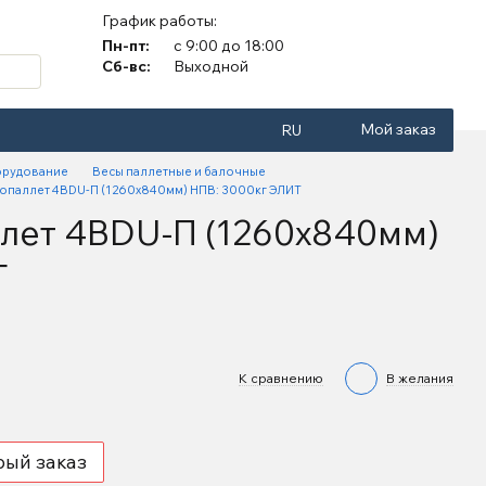
График работы:
Пн-пт:
с 9:00 до 18:00
Сб-вс:
Выходной
Мой заказ
RU
орудование
Весы паллетные и балочные
ропаллет 4BDU-П (1260х840мм) НПВ: 3000кг ЭЛИТ
ллет 4BDU-П (1260х840мм)
Т
К сравнению
В желания
рый заказ