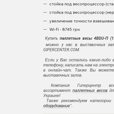
стойка под весопроцессор (станд
стойка под весопроцессор (нерж
увеличение точности взвешивани
Wi-Fi - 8745 грн.
Купить
п
аллетные весы
4BDU-П (
можно у нас в выставочных зала
GIPERCENTER.COM.
Если у Вас остались какие-либо 
телефону, написать нам на элект
в онлайн-чат. Также Вы может
выставочных залов.
Компания Гиперцентр все
ассортимент
паллетных весов
дл
Украине!
Также рекомендуем категории 
оборудование
".