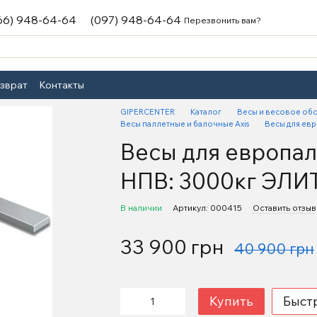
66) 948-64-64
(097) 948-64-64
Перезвонить вам?
озврат
Контакты
GIPERCENTER
Каталог
Весы и весовое об
Весы паллетные и балочные Axis
Весы для ев
Весы для европа
НПВ: 3000кг ЭЛИ
В наличии
Артикул: 000415
Оставить отзыв
33 900 грн
40 900 грн
Купить
Быст