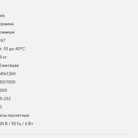
xis
краина
ремиум
P67
т -10 до 40°С
0 кг
2 месяцев
40х1260
00/1000
000
S-232
0
есы паллетные
20 В / 50 Гц / 6 Вт