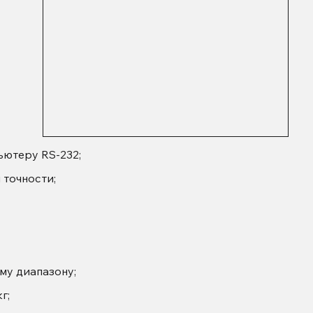
ьютеру RS-232;
 точности;
му диапазону;
г;