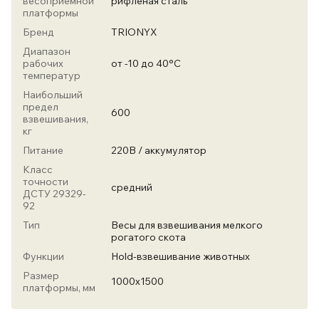
весоприемной
рифленая сталь
платформы
Бренд
TRIONYX
Диапазон
рабочих
от -10 до 40°С
температур
Наибольший
предел
600
взвешивания,
кг
Питание
220В / аккумулятор
Класс
точности
средний
ДСТУ 29329-
92
Тип
Весы для взвешивания мелкого
рогатого скота
Функции
Hold-взвешивание животных
Размер
1000х1500
платформы, мм