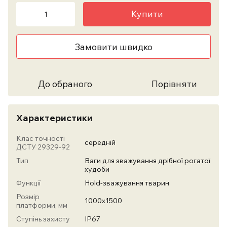
Купити
Замовити швидко
До обраного
Порівняти
Характеристики
Клас точності
середній
ДСТУ 29329-92
Тип
Ваги для зважування дрібної рогатої
худоби
Функції
Hold-зважування тварин
Розмір
1000х1500
платформи, мм
Ступінь захисту
IP67