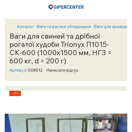
Каталог
Ваги та вагове обладнання
Ваги для зважуван
Ваги для свиней та дрібної
рогатої худоби Trionyx П1015-
СК-600 (1000х1500 мм, НГЗ =
600 кг, d = 200 г)
Артикул:
008512
Написати відгук
−17%