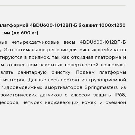
 платформой 4BDU600-1012ВП-Б бюджет 1000х1250
мм (до 600 кг)
ые четырехдатчиковые весы 4BDU600-1012ВП-Б
. Это оптимальное решение для мясных комбинатов
нтируются в приямок, так как откидная платформа и
ым количеством закрытых поверхностей позволяют
твлять санитарную очистку. Подъем платформы
тизаторов. Данные весы состоят из грузоприемной
 гидровыдвижных амортизаторов Springmasters из
нзометрических датчиков с классом защиты IP68,
цессора, четырех нержавеющих ножек и съемной