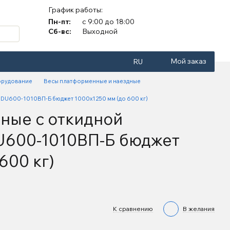
График работы:
Пн-пт:
с 9:00 до 18:00
Сб-вс:
Выходной
Мой заказ
RU
орудование
Весы платформенные и наездные
DU600-1010ВП-Б бюджет 1000х1250 мм (до 600 кг)
ные с откидной
600-1010ВП-Б бюджет
600 кг)
К сравнению
В желания