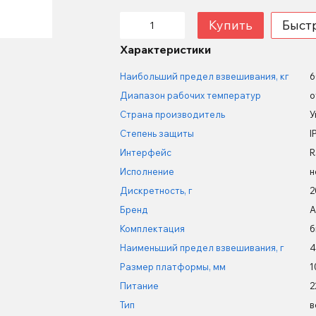
Купить
Быст
Характеристики
Наибольший предел взвешивания, кг
6
Диапазон рабочих температур
о
Страна производитель
У
Степень защиты
I
Интерфейс
R
Исполнение
н
Дискретность, г
2
Бренд
A
Комплектация
б
Наименьший предел взвешивания, г
4
Размер платформы, мм
1
Питание
2
Тип
в