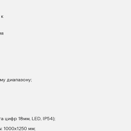
 к
ия
му диапазону;
 цифр 18мм, LED, IP54);
 1000х1250 мм;