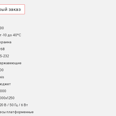
рый заказ
00
т -10 до 40°С
краина
P68
S-232
ержавеющие
00
xis
юджет
000
000х1250
20 В / 50 Гц / 6 Вт
есы платформенные