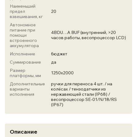
Наименьший
предел
20
взвешивания, кг
Автономное
питание при
4BDU…A BUF (внутренний, >20
помощи
часов работы, весопроцессор LCD)
встроенного
аккумулятора
Исполнение
бюджет
Суммирование
да
Размер
1250х2000
платформы, мм
Дополнительные
ручки для переноса 4 шт. / на
варианты
колёсах / тензодатчики из
исполнения
нержавеющей стали (ІР68) /
весопроцессор SE-01/N/18/RS
(IP67)
Описание