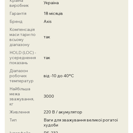
Країна
Україна
виробник
Гарантія
18 місяців
Бренд
Axis
Компенсація
маси тари по
так
всьому
діапазону
HOLD (LOC) -
усереднення
так
показань
Діапазон
робочих
від -10 до 40°С
температур
Найбільша
межа
3000
зважування,
кг
Живлення
220 В / акумулятор
Тип
Ваги для зважування великої рогатої
худоби