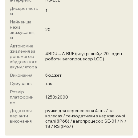
Інтерфейс
RS-232
Дискретність,
1
кг
Найменша
межа
20
зважування,
кг
Автономне
живлення за
4BDU ... A BUF (внутрішній,> 20 годин
допомогою
роботи, вагопроцесор LCD)
вбудованого
акумулятора
Виконання
бюджет
Сумування
так
Розмір
платформи,
1250х2000
мм
Додаткові
ручки для перенесення 4 шт. / на
варіанти
колесах / тензодатчики з нержавіючої
виконання
сталі (ІР68) / вагопроцесор SE-01 / N /
18 / RS (IP67)