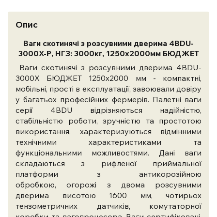
Опис
Ваги скотинячі з розсувними дверима 4BDU-
3000X-Р, НГЗ: 3000кг, 1250х2000мм БЮДЖЕТ
Ваги скотинячі з розсувними дверима 4BDU-
3000X БЮДЖЕТ 1250х2000 мм - компактні,
мобільні, прості в експлуатації, завоювали довіру
у багатьох професійних фермерів. Палетні ваги
серії 4BDU відрізняються надійністю,
стабільністю роботи, зручністю та простотою
використання, характеризуються відмінними
технічними характеристиками та
функціональними можливостями. Дані ваги
складаються з рифленої приймальної
платформи з антикорозійною
обробкою, огорожі з двома розсувними
дверима висотою 1600 мм, чотирьох
тензометричних датчиків, комутаторної
коробки та вагопроцесора. Ваги сертифіковані,