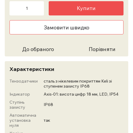
Купити
Замовити швидко
До обраного
Порівняти
Характеристики
Тензодатчики
сталь з нікелевим покриттям Keli зі
ступенем захисту IP68
Індикатор
Axis-01: висота цифр 18 мм, LED, IP54
Ступінь
IP68
захисту
Автоматична
установка
так
нуля