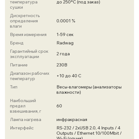
температура
до 250°С (под заказ)
сушки
Дискретность
определения
0.0001 %
влаги
Время измерения
1-59 сек
Бренд
Radwag
Гарантийный срок
2 года
эксплуатации
Питание
230В
Диапазон рабочих
+10 до 40 С
температур
Тип
Весы-влагомеры (анализаторы
влажности)
Наибольший
предел
60
взвешивания, г
Лампа нагрева
инфракрасная
Интерфейс
RS-232 / 2xUSB 2.0, 4 Inputs / 4
Outputs / Ethernet 10/100Mbit /
Wi-Fi (опция)