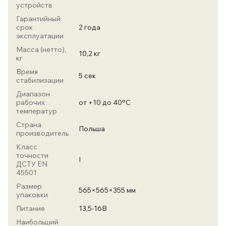
устройств
Гарантийный
срок
2 года
эксплуатации
Масса (нетто),
10,2 кг
кг
Время
5 сек
стабилизации
Диапазон
рабочих
от +10 до 40°С
температур
Страна
Польша
производитель
Класс
точности
I
ДСТУ EN
45501
Размер
565×565×355 мм
упаковки
Питание
13,5-16В
Наибольший