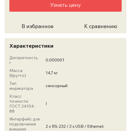
Узнать цену
В избранное
К сравнению
Характеристики
Дискретность,
0.000001
г
Масса
14,7 кг
(брутто)
Тип
сенсорный
индикатора
Класс
точности
I
ГОСТ 24104-
88
Интерфейс для
подключения
2 х RS-232 / 2 х USB / Ethernet
внешних