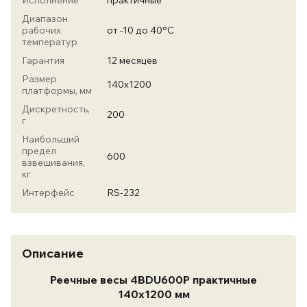
Исполнение
практичные
Диапазон
рабочих
от -10 до 40°С
температур
Гарантия
12 месяцев
Размер
140х1200
платформы, мм
Дискретность,
200
г
Наибольший
предел
600
взвешивания,
кг
Интерфейс
RS-232
Описание
Реечные весы 4BDU600Р практичные
140х1200 мм