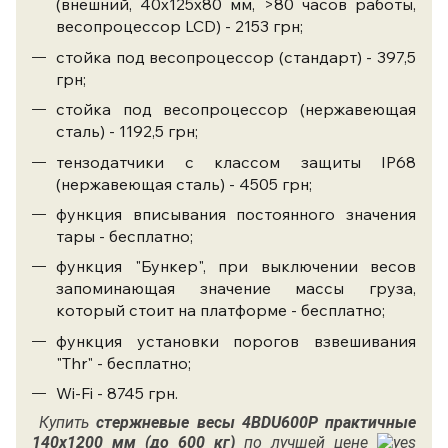
(внешний, 40х125х80 мм, >80 часов работы,
весопроцессор LCD) - 2153 грн;
стойка под весопроцессор (стандарт) - 397,5
грн;
стойка под весопроцессор (нержавеющая
сталь) - 1192,5 грн;
тензодатчики с классом защиты IP68
(нержавеющая сталь) - 4505 грн;
функция вписывания постоянного значения
тары - бесплатно;
функция "Бункер", при выключении весов
запоминающая значение массы груза,
который стоит на платформе - бесплатно;
функция установки порогов взвешивания
"Thr" - бесплатно;
Wi-Fi - 8745 грн.
Купить
стержневые весы
4BDU600Р практичные
140х1200 мм (до 600 кг)
по лучшей цене