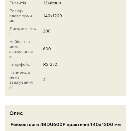
Гарантія
12 місяців
Розмір
платформи,
140х1200
мм
Дискретність,
200
г
Найбільша
межа
600
зважування,
кг
Інтерфейс
RS-232
Найменша
межа
4
зважування,
кг
Опис
Рейкові ваги 4BDU600Р практичні 140х1200 мм