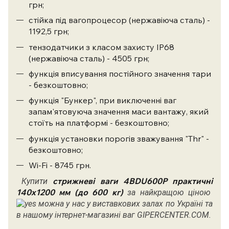
грн;
стійка під вагопроцесор (нержавіюча сталь) -
1192,5 грн;
тензодатчики з класом захисту IP68
(нержавіюча сталь) - 4505 грн;
функція вписування постійного значення тари
- безкоштовно;
функція "Бункер", при виключенні ваг
запам'ятовуюча значення маси вантажу, який
стоїть на платформі - безкоштовно;
функція установки порогів зважування "Thr" -
безкоштовно;
Wi-Fi - 8745 грн.
стрижневі ваги
4BDU600Р практичні
Купити
140х1200 мм (до 600 кг)
за найкращою ціною
можна у нас у виставкових залах по Україні та
в нашому інтернет-магазині ваг GIPERCENTER.COM.