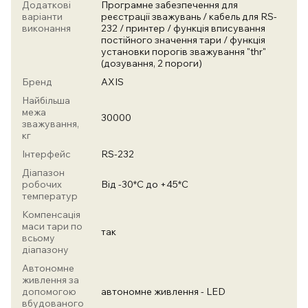
Додаткові
Програмне забезпечення для
варіанти
реєстрації зважувань / кабель для RS-
виконання
232 / принтер / функція вписування
постійного значення тари / функція
установки порогів зважування "thr"
(дозування, 2 пороги)
Бренд
AXIS
Найбільша
межа
30000
зважування,
кг
Інтерфейс
RS-232
Діапазон
робочих
Від -30*С до +45*С
температур
Компенсація
маси тари по
так
всьому
діапазону
Автономне
живлення за
допомогою
автономне живлення - LED
вбудованого