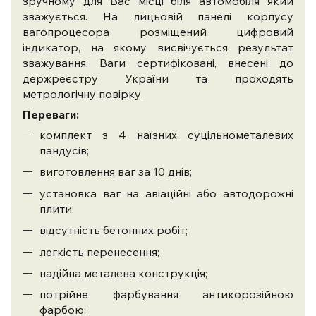
зручному для Вас місці біля автомобіля який
зважується. На лицьовій панелі корпусу
вагопроцесора розміщений цифровий
індикатор, на якому висвічується результат
зважування. Ваги сертифіковані, внесені до
держреєстру України та проходять
метрологічну повірку.
Переваги:
комплект з 4 наїзних суцільнометалевих
пандусів;
виготовлення ваг за 10 днів;
установка ваг на авіаційні або автодорожні
плити;
відсутність бетонних робіт;
легкість перенесення;
надійна металева конструкція;
потрійне фарбування антикорозійною
фарбою;