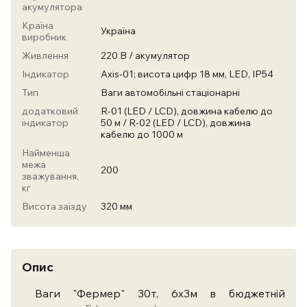
акумулятора
Країна
Україна
виробник
Живлення
220 В / акумулятор
Індикатор
Axis-01; висота цифр 18 мм, LED, IP54
Тип
Ваги автомобільні стаціонарні
додатковий
R-01 (LED / LCD), довжина кабелю до
індикатор
50 м / R-02 (LED / LCD), довжина
кабелю до 1000 м
Найменша
межа
200
зважування,
кг
Висота заїзду
320 мм
Опис
Ваги "Фермер" 30т, 6х3м в бюджетній