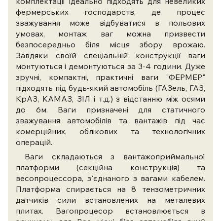
комплектації ідеально підходять для невеликих
фермерських господарств, де процес
зважування може відбуватися в польових
умовах, монтаж ваг можна призвести
безпосередньо біля місця збору врожаю.
Завдяки своїй спеціальній конструкції ваги
монтуються і демонтуються за 3-4 години. Дуже
зручні, компактні, практичні ваги "ФЕРМЕР"
підходять під будь-який автомобіль (ГАЗель, ГАЗ,
КрАЗ, КАМАЗ, ЗІЛ і т.д.) з відстанню між осями
до 6м. Ваги призначені для статичного
зважування автомобілів та вантажів під час
комерційних, облікових та технологічних
операцій.
Ваги складаються з вантажоприймальної
платформи (секційна конструкція) та
весопроцессора, з'єднаного з вагами кабелем.
Платформа спирається на 8 тензометричних
датчиків сили встановлених на металевих
плитах. Вагопроцесор встановлюється в