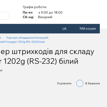
Графік роботи:
Пн-пт:
з 9:00 до 18:00
Сб-нд:
Вихідний
Мій кошик
UA
я
Торгове обладнання Honeywell
ell Voyager 1202g (RS-232) білий
ер штрихкодів для складу
 1202g (RS-232) білий
ук
Порівняти
В бажання