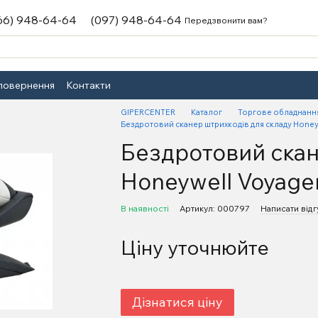
66) 948-64-64
(097) 948-64-64
Передзвонити вам?
 повернення
Контакти
GIPERCENTER
Каталог
Торгове обладнанн
Бездротовий сканер штрихкодів для складу Honeyw
Бездротовий скан
Honeywell Voyager
В наявності
Артикул: 000797
Написати відг
Ціну уточнюйте
Дізнатися ціну