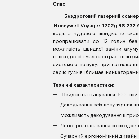
Опис
Бездротовий лазерний сканер
Honeywell Voyager 1202g RS-232 
кодів з чудовою швидкістю скан
пропрацювати до 12 годин без 
можливість швидкої заміни акуму
пошкоджені і малоконтрастні штрих
системою пошуку: при натисканні с
серію гудків і блимає індикаторами 
Технічні характеристики:
Швидкість сканування: 100 ліній 
Декодування всіх популярних шт
Можливість декодування штрих-к
Легке розпізнавання пошкоджени
Сучасний ергономічний дизайн;