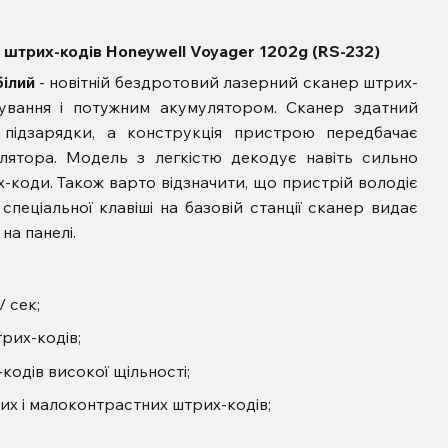
 штрих-кодів Honeywell Voyager 1202g (RS-232)
білий
- новітній бездротовий лазерний сканер штрих-
ування і потужним акумулятором. Сканер здатний
підзарядки, а конструкція пристрою передбачає
лятора. Модель з легкістю декодує навіть сильно
-коди. Також варто відзначити, що пристрій володіє
пеціальної клавіші на базовій станції сканер видає
на панелі.
/ сек;
рих-кодів;
одів високої щільності;
х і малоконтрастних штрих-кодів;