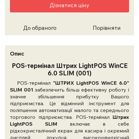
Дізнатися ціну
До обраного
Порівняти
Опис
POS-термінал
Штрих LightPOS WinCE
6.0 SLIM (001)
POS-термінал
"ШТРИХ LightPOS WinCE 6.0"
SLIM 001
забезпечить більш ефективну роботу і
значне збільшення прибутку Вашого
підприємства. Це відмінний інструмент для
поліпшення автоматизації малого та середнього
торгового підприємства. POS-термінал
Штрих
LightPOS SLIM
включає в себе
рідкокристалічний екран для касира і окремий
дисплей покупця, високошвидкісний