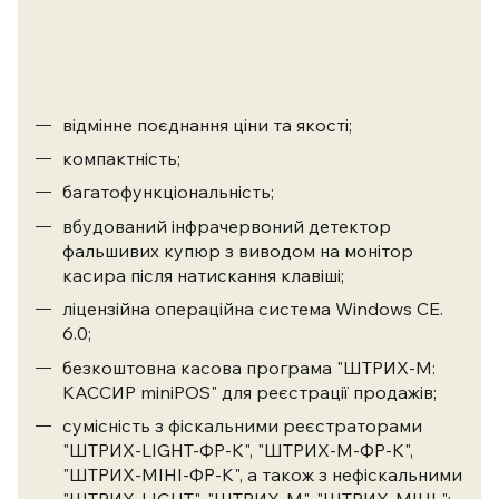
відмінне поєднання ціни та якості;
компактність;
багатофункціональність;
вбудований інфрачервоний детектор
фальшивих купюр з виводом на монітор
касира після натискання клавіші;
ліцензійна операційна система Windows
СЕ.
6.0
;
безкоштовна касова програма "ШТРИХ-М:
КАССИР miniPOS" для реєстрації продажів;
сумісність з фіскальними реєстраторами
"ШТРИХ-LIGHT-ФР-К", "ШТРИХ-М-ФР-К",
"ШТРИХ-МІНІ-ФР-К", а також з нефіскальними
"ШТРИХ-LIGHT", "ШТРИХ-М", "ШТРИХ-МІНІ ";