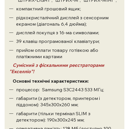
компактний грошовий ящик;
рідкокристалічний дисплей з сенсорним
екраном (діагональ 6,4 дюйма);
дисплей покупця з 16-ма символами;
39 клавіш програмованої клавіатури;
прийом оплати товару готівкою або
платіжними картами
Сумісний з фіскальними реєстраторами
"Екселліо"!
Основні технічні характеристики:
процесор: Samsung S3C2443 533 МГц;
габарити (з детектором, принтером і
піддоном): 345х300х260 мм;
габарити (тільки термінал SLIM з
детектором): 190x300x245 мм;
оперативна пам'ять: 128 Мб (доступно 100