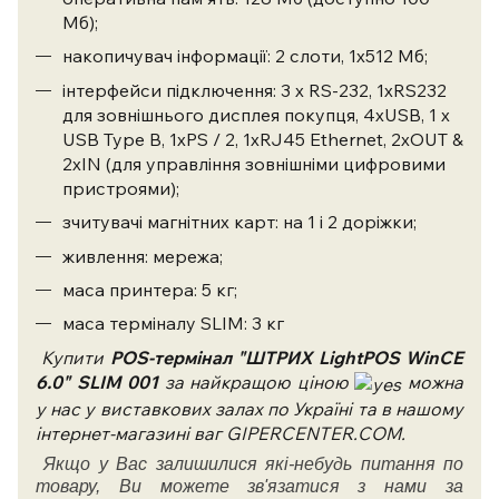
Мб);
накопичувач інформації: 2 слоти, 1х512 Мб;
інтерфейси підключення: 3 x RS-232, 1xRS232
для зовнішнього дисплея покупця, 4xUSB, 1 x
USB Type B, 1xPS / 2, 1xRJ45 Ethernet, 2xOUT &
2xIN (для управління зовнішніми цифровими
пристроями);
зчитувачі магнітних карт: на 1 і 2 доріжки;
живлення: мережа;
маса принтера: 5 кг;
маса терміналу SLIM: 3 кг
Купити
POS-термінал
"ШТРИХ LightPOS WinCE
6.0" SLIM 001
за найкращою ціною
можна
у нас у виставкових залах по Україні та в нашому
інтернет-магазині ваг GIPERCENTER.COM.
Якщо у Вас залишилися які-небудь питання по
товару, Ви можете зв'язатися з нами за