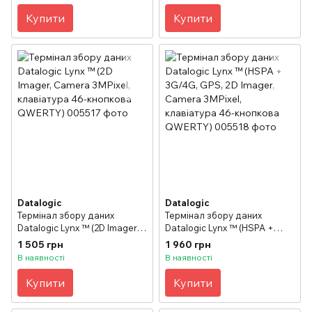
46-кнопкова QWERTY)
Купити
Купити
Datalogic
Datalogic
Термінал збору даних
Термінал збору даних
Datalogic Lynx ™ (2D Imager,
Datalogic Lynx ™ (HSPA +
Camera 3MPixel, клавіатура
3G/4G, GPS, 2D Imager,
1 505 грн
1 960 грн
46-кнопкова QWERTY)
Camera 3MPixel, клавіатура
В наявності
В наявності
46-кнопкова QWERTY)
Купити
Купити