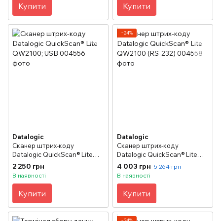
Купити
Купити
−24%
Datalogic
Datalogic
Сканер штрих-коду
Сканер штрих-коду
Datalogic QuickScan® Lite
Datalogic QuickScan® Lite
QW2100; USB
QW2100 (RS-232)
2 250 грн
4 003 грн
5 264 грн
В наявності
В наявності
Купити
Купити
−24%