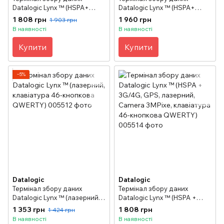
Datalogic Lynx ™ (HSPA+
Datalogic Lynx ™ (HSPA+
3G/4G, GPS, Camera 3MPixel)
3G/4G, GPS, 2D Imager,
1 808 грн
1 960 грн
1 903 грн
Camera 3MPixel)
В наявності
В наявності
Купити
Купити
−5%
Datalogic
Datalogic
Термінал збору даних
Термінал збору даних
Datalogic Lynx ™ (лазерний,
Datalogic Lynx ™ (HSPA +
клавіатура 46-кнопкова
3G/4G, GPS, лазерний,
1 353 грн
1 808 грн
1 424 грн
QWERTY)
Camera 3MPixe, клавіатура
В наявності
В наявності