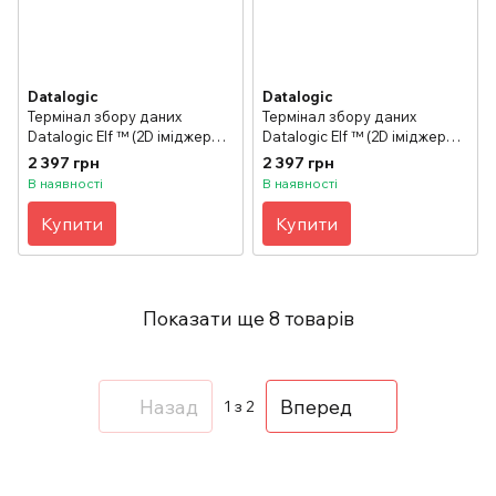
Datalogic
Datalogic
Термінал збору даних
Термінал збору даних
Datalogic Elf ™ (2D іміджер
Datalogic Elf ™ (2D іміджер
сканер, Windows CE 6.0, 27-
сканер, Windows CE 6.0, 46-
2 397 грн
2 397 грн
кнопкова клавіатура)
кнопкова QWERTY
В наявності
В наявності
клавіатура)
Купити
Купити
Показати ще 8 товарів
Назад
Вперед
1
з 2