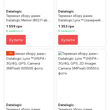
Datalogic
Datalogic
Термінал збору даних
Термінал збору даних
Datalogic Memor (802.11 abg
Datalogic Lynx ™ (лазерний,
CCX V4, Bluetooth, Std 2D
клавіатура 27-кнопкова)
1 559 грн
1 353 грн
Imager, WM 6.1)
В наявності
В наявності
Купити
Купити
−5%
Datalogic
Datalogic
Термінал збору даних
Термінал збору даних