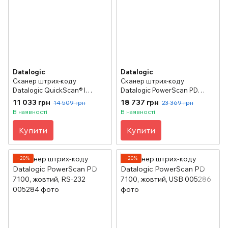
Datalogic
Datalogic
Сканер штрих-коду
Сканер штрих-коду
Datalogic QuickScan® I
Datalogic PowerScan PD
QD2400, чорний (USB)
7100, жовтий, KBW
11 033 грн
18 737 грн
14 509 грн
23 369 грн
В наявності
В наявності
Купити
Купити
−20%
−20%