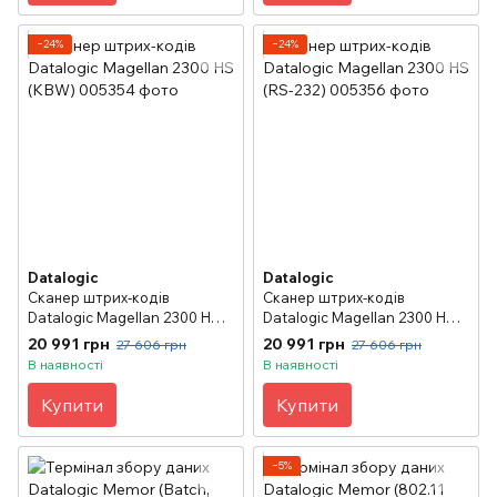
−24%
−24%
Datalogic
Datalogic
Сканер штрих-кодів
Сканер штрих-кодів
Datalogic Magellan 2300 НS
Datalogic Magellan 2300 НS
(KBW)
(RS-232)
20 991 грн
20 991 грн
27 606 грн
27 606 грн
В наявності
В наявності
Купити
Купити
−5%