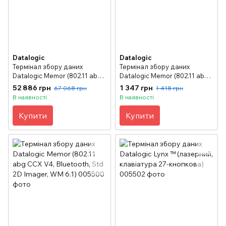
Datalogic
Datalogic
Термінал збору даних
Термінал збору даних
Datalogic Memor (802.11 abg
Datalogic Memor (802.11 abg
CCX V4, Bluetooth, Std 2D
CCX V4, Bluetooth, Std Laser
52 886 грн
1 347 грн
67 068 грн
1 418 грн
Imager, CE 5.0)
with Green Spot, WM 6.1)
В наявності
В наявності
Купити
Купити