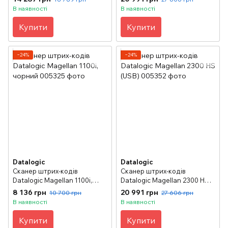
В наявності
В наявності
Купити
Купити
−24%
−24%
Datalogic
Datalogic
Сканер штрих-кодів
Сканер штрих-кодів
Datalogic Magellan 1100i,
Datalogic Magellan 2300 НS
чорний
(USB)
8 136 грн
20 991 грн
10 700 грн
27 606 грн
В наявності
В наявності
Купити
Купити