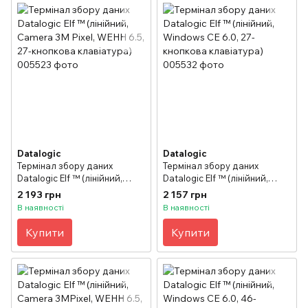
Datalogic
Datalogic
Термінал збору даних
Термінал збору даних
Datalogic Elf ™ (лінійний,
Datalogic Elf ™ (лінійний,
Camera 3M Pixel, WEHH 6.5,
Windows CE 6.0, 27-кнопкова
2 193 грн
2 157 грн
27-кнопкова клавіатура)
клавіатура)
В наявності
В наявності
Купити
Купити