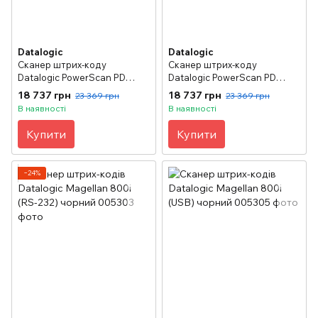
Datalogic
Datalogic
Сканер штрих-коду
Сканер штрих-коду
Datalogic PowerScan PD
Datalogic PowerScan PD
7100, жовтий, RS-232
7100, жовтий, USB
18 737 грн
18 737 грн
23 369 грн
23 369 грн
В наявності
В наявності
Купити
Купити
−24%