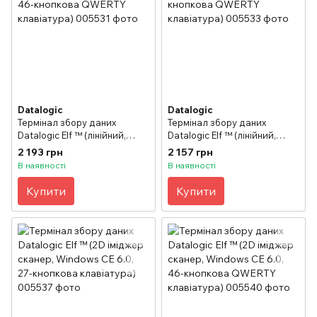
Datalogic
Datalogic
Термінал збору даних
Термінал збору даних
Datalogic Elf ™ (лінійний,
Datalogic Elf ™ (лінійний,
Camera 3MPixel, WEHH 6.5,
Windows CE 6.0, 46-кнопкова
2 193 грн
2 157 грн
46-кнопкова QWERTY
QWERTY клавіатура)
В наявності
В наявності
клавіатура)
Купити
Купити