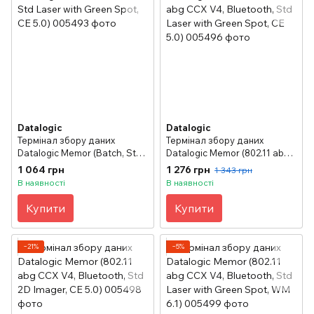
Datalogic
Datalogic
Термінал збору даних
Термінал збору даних
Datalogic Memor (Batch, Std
Datalogic Memor (802.11 abg
Laser with Green Spot, CE
CCX V4, Bluetooth, Std Laser
1 064 грн
1 276 грн
1 343 грн
5.0)
with Green Spot, CE 5.0)
В наявності
В наявності
Купити
Купити
−21%
−5%