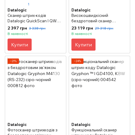
1
Datalogic
Datalogic
Сканер штрих-кодів
Високошвидкісний
Datalogic QuickScan I QW
бездротовий сканер
2120 (USB) чорний
штрихкодів Datalogic
2 397 грн
23 119 грн
3 338 грн
29 318 грн
Gryphon М4130 (USB) сіро-
В наявності
В наявності
чорний
Купити
Купити
−21%
−24%
Datalogic
Datalogic
Фотосканер штрихкодів з
Функціональний сканер