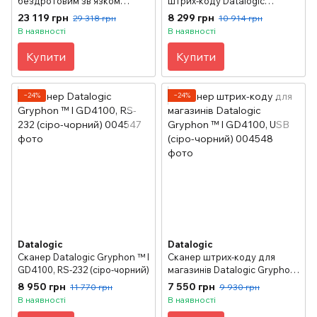
бездротовим зв'язком
штрих-коду Datalogic
Datalogic Gryphon М4130
Gryphon ™ I GD4100, KBW
23 119 грн
8 299 грн
29 318 грн
10 914 грн
(RS-232) сіро-чорний
(сіро-чорний)
В наявності
В наявності
Купити
Купити
−24%
−24%
Datalogic
Datalogic
Сканер Datalogic Gryphon ™ I
Сканер штрих-коду для
GD4100, RS-232 (сіро-чорний)
магазинів Datalogic Gryphon
™ I GD4100, USB (сіро-
8 950 грн
7 550 грн
11 770 грн
9 930 грн
чорний)
В наявності
В наявності