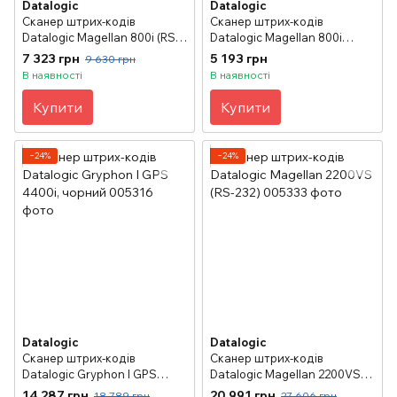
Datalogic
Datalogic
Сканер штрих-кодів
Сканер штрих-кодів
Datalogic Magellan 800i (RS-
Datalogic Magellan 800i
232) чорний
(USB) чорний
7 323 грн
5 193 грн
9 630 грн
В наявності
В наявності
Купити
Купити
−24%
−24%
Datalogic
Datalogic
Сканер штрих-кодів
Сканер штрих-кодів
Datalogic Gryphon I GPS
Datalogic Magellan 2200VS
4400i, чорний
(RS-232)
14 287 грн
20 991 грн
18 789 грн
27 606 грн