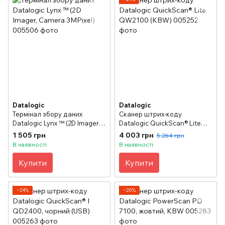
Datalogic
Datalogic
Термінал збору даних
Сканер штрих-коду
Datalogic Lynx ™ (2D Imager,
Datalogic QuickScan® Lite
Camera 3MPixel)
QW2100 (KBW)
1 505 грн
4 003 грн
5 264 грн
В наявності
В наявності
Купити
Купити
−24%
−20%