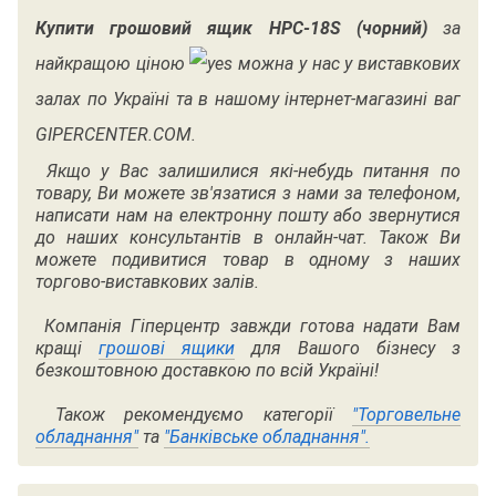
Купити грошовий ящик
HPC-18S (чорний)
за
найкращою ціною
можна у нас у виставкових
залах по Україні та в нашому інтернет-магазині ваг
GIPERCENTER.COM.
Якщо у Вас залишилися які-небудь питання по
товару, Ви можете зв'язатися з нами за телефоном,
написати нам на електронну пошту або звернутися
до наших консультантів в онлайн-чат. Також Ви
можете подивитися товар в одному з наших
торгово-виставкових залів.
Компанія Гіперцентр завжди готова надати Вам
кращі
грошові ящики
для Вашого бізнесу з
безкоштовною доставкою по всій Україні!
Також рекомендуємо категорії
"Торговельне
обладнання"
та
"Банківське обладнання".