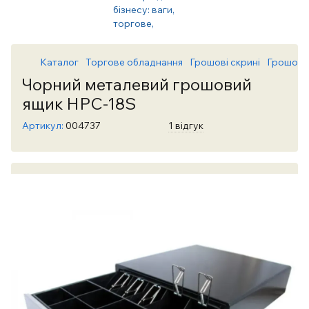
Каталог
Торгове обладнання
Грошові скрині
Грошові 
Чорний металевий грошовий
ящик HPC-18S
Артикул:
004737
1 відгук