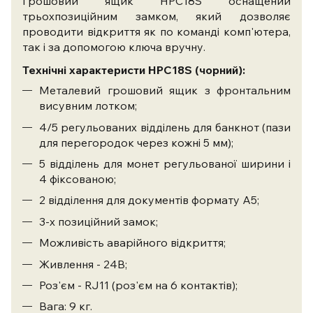
Грошовий ящик HPC18S оснащений
трьохпозиційним замком, який дозволяє
проводити відкриття як по команді комп'ютера,
так і за допомогою ключа вручну.
Технічні характеристи HPC18S (чорний):
Металевий грошовий ящик з фронтальним
висувним лотком;
4/5 регульованих відділень для банкнот (пази
для перегородок через кожні 5 мм);
5 відділень для монет регульованої ширини і
4 фіксованою;
2 відділення для документів формату А5;
3-х позиційний замок;
Можливість аварійного відкриття;
Живлення - 24В;
Роз'єм - RJ11 (роз'єм на 6 контактів);
Вага: 9 кг.