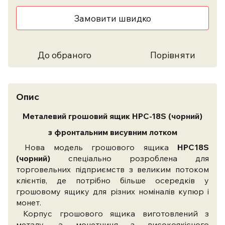
Замовити швидко
До обраного
Порівняти
Опис
Металевий грошовий ящик HPC-18S (чорний)
з фронтальним висувним лотком
Нова модель грошового ящика
HPC18S
(чорний)
спеціально розроблена для
торговельних підприємств з великим потоком
клієнтів, де потрібно більше осередків у
грошовому ящику для різних номіналів купюр і
монет.
Корпус грошового ящика виготовлений з
металу, а монетниця з високоякісного