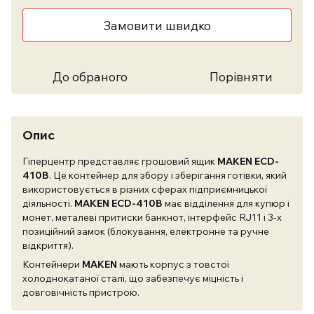
Замовити швидко
До обраного
Порівняти
Опис
Гіперцентр представляє грошовий ящик
MAKEN ECD-
410B
. Це контейнер для збору і зберігання готівки, який
використовується в різних сферах підприємницької
діяльності.
MAKEN ECD-410B
має відділення для купюр і
монет, металеві притиски банкнот, інтерфейс RJ11 і 3-х
позиційний замок (блокування, електронне та ручне
відкриття).
Контейнери
MAKEN
мають корпус з товстої
холоднокатаної сталі, що забезпечує міцність і
довговічність пристрою.